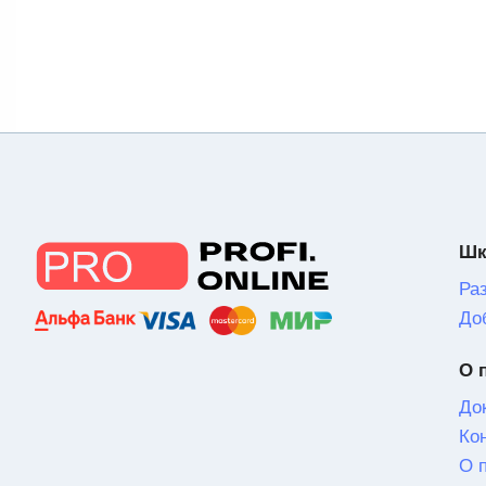
Шк
Ра
До
О 
До
Ко
О 