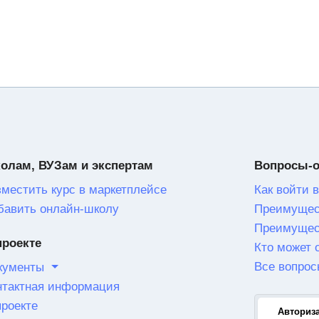
олам, ВУЗам и экспертам
Вопросы-
зместить курс в маркетплейсе
Как войти в
бавить онлайн-школу
Преимущес
Преимущес
проекте
Кто может 
Все вопрос
кументы
нтактная информация
проекте
Авториз