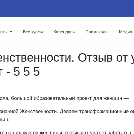
ерты
Все курсы
Календарь
Промокоды
Медиа
нственности. Отзыв от 
- 5 5 5
ола, большой образовательный проект для женщин —
знанной Женственности. Делаем трансформационные о
щин.
ате наших курсов женщины открывают учатся работать 