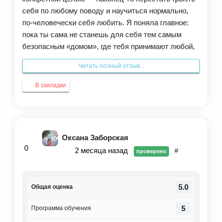
себя по любому поводу и научиться нормально,
по-человечески себя любить. Я поняла главное:
пока ты сама не станешь для себя тем самым
безопасным «домом», где тебя принимают любой,
внешнее вообще не спасет.
Читать полный отзыв...
Светлана и кураторы ведут по программе очень
бережно. Никто не торопит, атмосфера
В закладки
максимально поддерживающая. Конечно, местами
было тяжело и даже больно — когда приходится
без прикрас смотреть на свои старые иллюзии и
понимать, как они годами портили мне жизнь и
Оксана Заборская
отношения.
0
2 месяца назад
#
проверено
Но практики — не теоретические, а абсолютно
жизненные.
Что в итоге поменялось внутри:
5.0
Общая оценка
Появился внутренний стержень — я теперь на
своей стороне, что бы ни случилось. Пропало
5
Программа обучения
желание всем всё доказывать. Стало намного