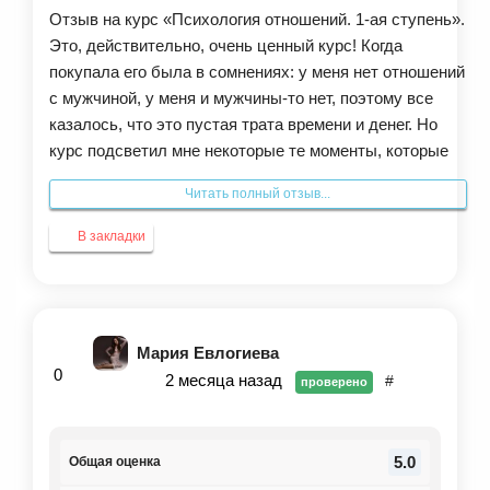
Отзыв на курс «Психология отношений. 1-ая ступень».
Это, действительно, очень ценный курс! Когда
покупала его была в сомнениях: у меня нет отношений
с мужчиной, у меня и мужчины-то нет, поэтому все
казалось, что это пустая трата времени и денег. Но
курс подсветил мне некоторые те моменты, которые
оказались очень важными даже не для отношений, а
Читать полный отзыв...
для самореализации. После курса появилось больше
смелости быть собой, больше опоры на себя. Стало
В закладки
понятнее, что со мной все нормально, ушло
навязанное обществом ощущение, что если я без
мужчины, то со мной что-то не так. На самом деле все
так, и я вижу внимание мужчин, но мне важно быть не
Мария Евлогиева
только выбранной, но и выбрать само. Курс
0
2 месяца назад
#
проверено
возвращает свободу от предрассудков и уверенность
в себе.
5.0
Общая оценка