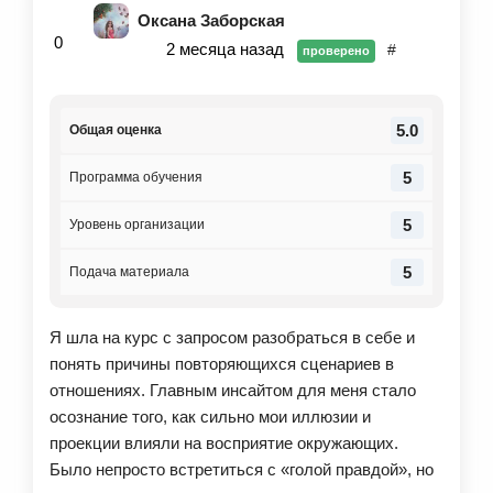
партнер»: от отца уйти нельзя. Любовные
Оксана Заборская
треугольники.
0
2 месяца назад
#
проверено
Это лишь маленькая толика поднятых на курсе
тем, от которых порой у меня мурашки шуровали
по телу. Это было интересно! Порой больновато,
5.0
Общая оценка
но зато исцеляюще. А еще «это никого и ничего не
оправдывает, но много что объясняет» —
5
Программа обучения
понимание протекающих в психике процессов
моментально снижает градус напряженности и
5
Уровень организации
внутренних конфликтов, что, в свою очередь,
значительно облегчает жизнь. Так-то!)
5
Подача материала
С большой благодарностью к Светлане и Школе
осознанной женственности. И с не менее большим
Я шла на курс с запросом разобраться в себе и
нетерпением и ожиданием 2-ой ступени.
понять причины повторяющихся сценариев в
отношениях. Главным инсайтом для меня стало
осознание того, как сильно мои иллюзии и
проекции влияли на восприятие окружающих.
Было непросто встретиться с «голой правдой», но