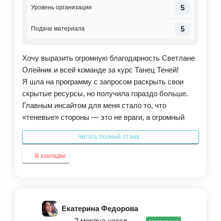
спокойнее.
5
Уровень организации
В моментах, где раньше я бы привычно включила
самокритику или обиду, теперь я просто
5
Подача материала
останавливаюсь и выбираю позаботиться о себе.
Я чувствую, что я наконец-то вернулась к себе
Хочу выразить огромную благодарность Светлане
настоящей. Светлане огромнейшее спасибо за эту
Олейник и всей команде за курс Танец Теней!
глубину и теплоту. Если вы чувствуете, что
Я шла на программу с запросом раскрыть свои
запутались, устали от самокритики и ищете
скрытые ресурсы, но получила гораздо больше.
бережный путь к себе — этот курс стоит того!
Главным инсайтом для меня стало то, что
«теневые» стороны — это не враги, а огромный
источник силы, который я раньше просто
Читать полный отзыв...
блокировала.
Больше всего мне откликнулись практики на
В закладки
воссоединение со своей целостностью. Благодаря
им я наконец-то разрешила себе быть разной,
ушло постоянное чувство вины и фоновое
напряжение. В жизни появилось больше легкости,
Екатерина Федорова
уверенности и, главное, энергии для реализации
2 месяца назад