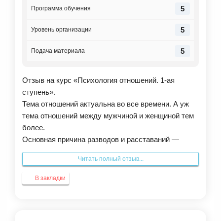
5
Программа обучения
5
Уровень организации
5
Подача материала
Отзыв на курс «Психология отношений. 1-ая
ступень».
Тема отношений актуальна во все времени. А уж
тема отношений между мужчиной и женщиной тем
более.
Основная причина разводов и расставаний —
эмоциональное отчуждение (финансовые и другие
Читать полный отзыв...
проблемы — это лишь следствие). Роль родителя
для мужчины сильно связана с браком (вне брака
В закладки
он как бы выпадает из этой роли). «Точка
пересборки». Кризис трехлетки. Взросление.
Проекции. Разотождествление понятий «отец» и