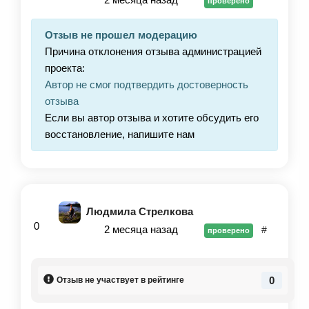
проверено
своих истинных желаний.
Программа помогла мне по-новому взглянуть на
Отзыв не прошел модерацию
свои теневые стороны и принять их. Практики
Причина отклонения отзыва администрацией
подобраны идеально: они глубокие, но при этом
проекта:
понятные и выполнимые.
Автор не смог подтвердить достоверность
После курса я чувствую внутреннюю целостность
отзыва
— стало меньше контроля и больше доверия к
Если вы автор отзыва и хотите обсудить его
себе. Спасибо Светлане за этот мощный и
восстановление, напишите нам
трансформирующий продукт! Курс превзошел все
ожидания!
Людмила Стрелкова
0
2 месяца назад
#
проверено
0
Отзыв не участвует в рейтинге