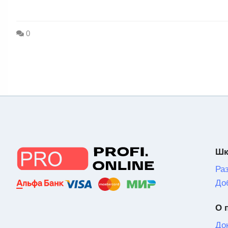
0
Шк
Ра
До
О 
До