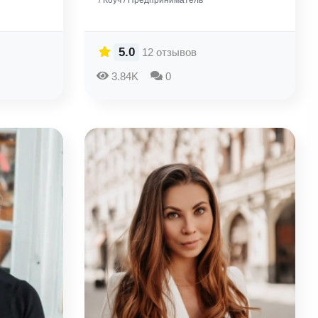
/ Коуч / Предприниматель
5.0
12 отзывов
3.84K
0