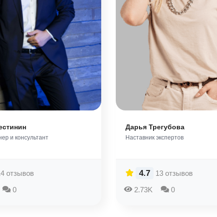
естинин
Дарья Трегубова
ер и консультант
Наставник экспертов
4.7
14 отзывов
13 отзывов
0
2.73K
0