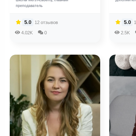
школы Mers Academy, главный
дополнител
преподаватель
5.0
5.0
12 отзывов
4.02K
0
2.5K