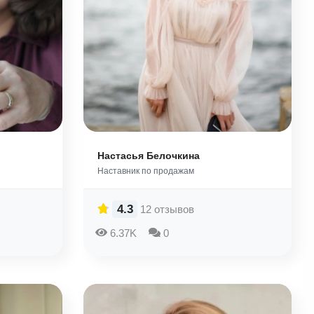
Настасья Белочкина
Наставник по продажам
4.3
12 отзывов
6.37K
0