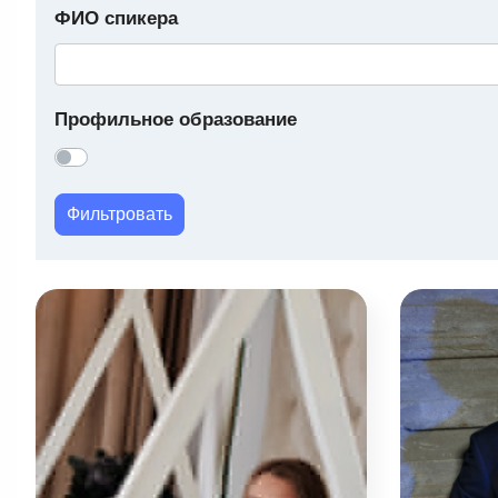
ФИО спикера
Профильное образование
Фильтровать