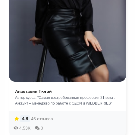
Анастасия Тюгай
Автор курса: "Самая востребованная профессия 21 века :
Аккаунт – менеджер по работе с OZON и WILDBERRIES"
4.8
46 отзывов
4.53K
0