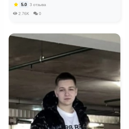
5.0
3 отзыва
2.76K
0