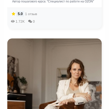
Автор пошагового курса: "Специалист по работе на OZON"
5.0
1 отзыв
1.72K
0