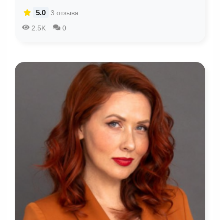
5.0
3 отзыва
2.5K
0