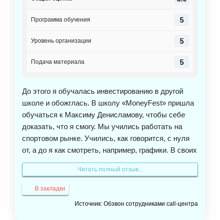
5
Программа обучения
5
Уровень организации
5
Подача материала
До этого я обучалась инвестированию в другой
школе и обожглась. В школу «MoneyFest» пришла
обучаться к Максиму Денисламову, чтобы себе
доказать, что я смогу. Мы учились работать на
спортовом рынке. Учились, как говорится, с нуля
от, а до я как смотреть, например, графики. В своих
начинаниях хотелось бы побольше достигнуть
Читать полный отзыв...
результатов, но пока такой возможности не имею.
Если есть средство и знаешь, куда правильно
В закладки
вложиться, то можно заработать много денег. А так
Источник: Обзвон сотрудниками call-центра
я могу сказать, что мне понравилось обучение и