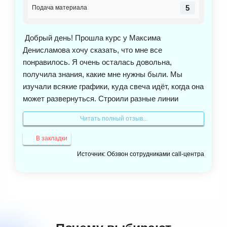
5
Подача материала
Добрый день! Прошла курс у Максима
Денисламова хочу сказать, что мне все
понравилось. Я очень осталась довольна,
получила знания, какие мне нужны были. Мы
изучали всякие графики, куда свеча идёт, когда она
может развернуться. Строили разные линии
поддержки и сопротивления. Встречались онлайн
Читать полный отзыв...
по видео смотрели как я это всё делаю и
разбирали ошибки. С Максимом мы всегда
В закладки
общались без всякого пафоса, задавала вопросы
Источник: Обзвон сотрудниками call-центра
какие меня интересовали и получала от него ответ.
После обучения я применила знания и достигла
хорошего результата. Информация стоящая, я
думаю, легко применима, если подойти к ней с
нормальной точки зрения. Рекомендую курс
особенно тем, кому это интересно. Я благодарна