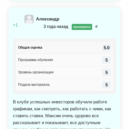
весь материал. Мы всегда договаривались о
личных встречах в первую очередь, чтобы удобно
было мне и там разбирали все интересующие
Александр
вопросы. Конечно, весь материал сразу не
+1
3 года назад
#
проверено
запомнишь, приходится больше времени
разбираться. Максим вышел на хороший уровень,
мне он понравился как преподаватель. Если кто-то
5.0
Общая оценка
понял, что хочет углубиться в эти знания, то я
однозначно рекомендую эту школу. Вся
5
Программа обучения
информация действующая, только нужно
заниматься и приложить к этому усилия. Спасибо
5
Уровень организации
за обучение, желаю процветания.
5
Подача материала
В клубе успешных инвесторов обучили работе
графикам, как смотреть, как работать с ними, как
ставить ставки. Максим очень здорово все
рассказывает и показывает, все доступным