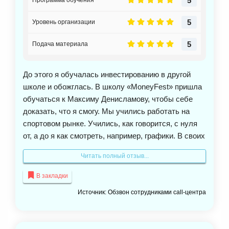
5
Программа обучения
5
Уровень организации
5
Подача материала
До этого я обучалась инвестированию в другой
школе и обожглась. В школу «MoneyFest» пришла
обучаться к Максиму Денисламову, чтобы себе
доказать, что я смогу. Мы учились работать на
спортовом рынке. Учились, как говорится, с нуля
от, а до я как смотреть, например, графики. В своих
начинаниях хотелось бы побольше достигнуть
Читать полный отзыв...
результатов, но пока такой возможности не имею.
Если есть средство и знаешь, куда правильно
В закладки
вложиться, то можно заработать много денег. А так
Источник: Обзвон сотрудниками call-центра
я могу сказать, что мне понравилось обучение и
весь материал. Мы всегда договаривались о
личных встречах в первую очередь, чтобы удобно