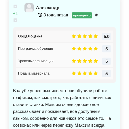
было мне и там разбирали все интересующие
Александр
вопросы. Конечно, весь материал сразу не
+1
3 года назад
#
проверено
запомнишь, приходится больше времени
разбираться. Максим вышел на хороший уровень,
мне он понравился как преподаватель. Если кто-то
5.0
Общая оценка
понял, что хочет углубиться в эти знания, то я
однозначно рекомендую эту школу. Вся
5
Программа обучения
информация действующая, только нужно
заниматься и приложить к этому усилия. Спасибо
5
Уровень организации
за обучение, желаю процветания.
5
Подача материала
В клубе успешных инвесторов обучили работе
графикам, как смотреть, как работать с ними, как
ставить ставки. Максим очень здорово все
рассказывает и показывает, все доступным
языком, особенно для новичков это самое то. На
созвонах или через переписку Максим всегда