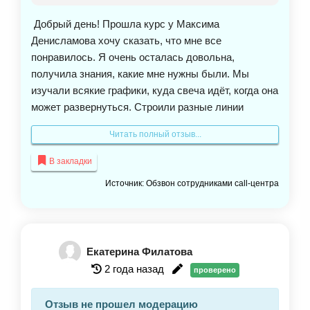
Добрый день! Прошла курс у Максима
Денисламова хочу сказать, что мне все
понравилось. Я очень осталась довольна,
получила знания, какие мне нужны были. Мы
изучали всякие графики, куда свеча идёт, когда она
может развернуться. Строили разные линии
поддержки и сопротивления. Встречались онлайн
Читать полный отзыв...
по видео смотрели как я это всё делаю и
разбирали ошибки. С Максимом мы всегда
В закладки
общались без всякого пафоса, задавала вопросы
Источник: Обзвон сотрудниками call-центра
какие меня интересовали и получала от него ответ.
После обучения я применила знания и достигла
хорошего результата. Информация стоящая, я
думаю, легко применима, если подойти к ней с
Екатерина Филатова
нормальной точки зрения. Рекомендую курс
2 года назад
проверено
особенно тем, кому это интересно. Я благодарна
Максиму, что получила финансовое развитие и не
Отзыв не прошел модерацию
только.