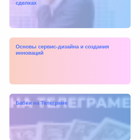
сделках
Основы сервис-дизайна и создания
инноваций
Бабки на Телеграме