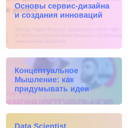
Основы сервис-дизайна
и создания инноваций
Концептуальное
Мышление: как
придумывать идеи
Data Scientist