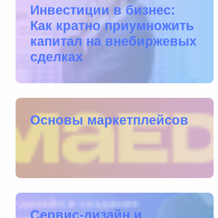
Инвестиции в бизнес:
Как кратно приумножить
капитал на внебиржевых
сделках
Основы маркетплейсов
Сервис-дизайн и