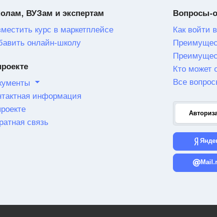
олам, ВУЗам и экспертам
Вопросы-
зместить курс в маркетплейсе
Как войти в
бавить онлайн-школу
Преимущес
Преимущес
проекте
Кто может 
Все вопрос
кументы
нтактная информация
проекте
Авториз
ратная связь
Янде
Mail.