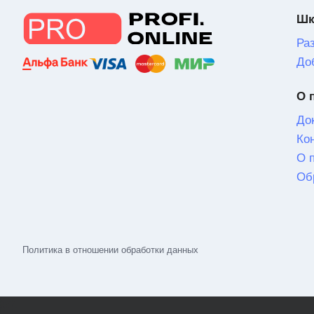
Шк
Ра
До
О 
До
Ко
О 
Об
Политика в отношении обработки данных