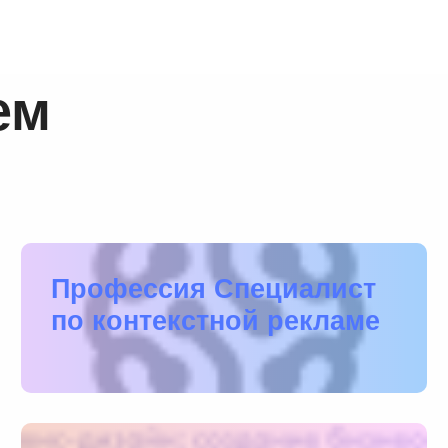
ем
Профессия Специалист
по контекстной рекламе