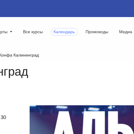
ерты
Все курсы
Календарь
Промокоды
Медиа
Конфа Калининград
нград
 30