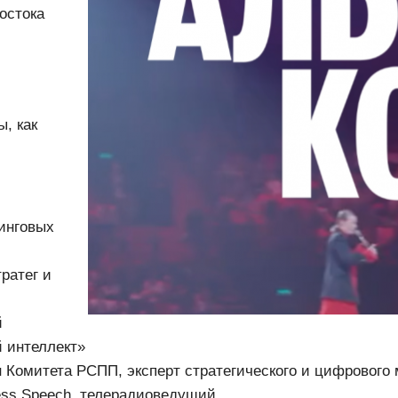
остока
, как
инговых
ратег и
й
 интеллект»
Комитета РСПП, эксперт стратегического и цифрового 
ess Speech, телерадиоведущий