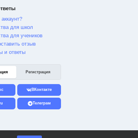
ответы
 аккаунт?
тва для школ
тва для учеников
оставить отзыв
ы и ответы
ация
Регистрация
кс
ВКонтакте
ru
Телеграм