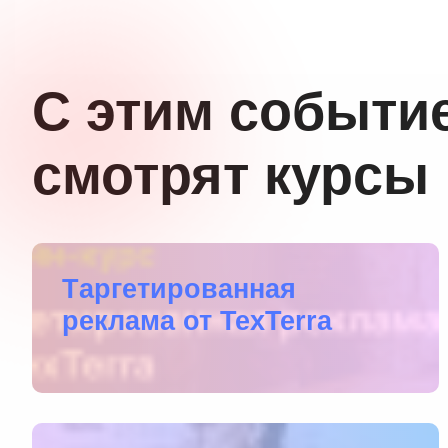
С этим событи
смотрят курсы
Tаргетированная
реклама от TexTerra