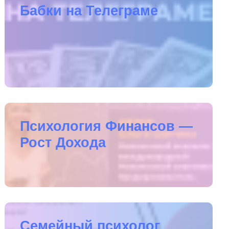
Бабки на Телеграме
Психология Финансов —
Рост Дохода
Семейный психолог