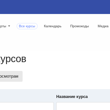
ерты
Все курсы
Календарь
Промокоды
Медиа
курсов
росмотрам
Название курса