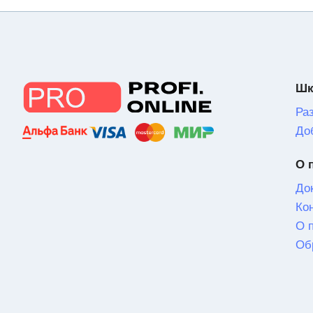
Шк
Ра
До
О 
До
Ко
О 
Об