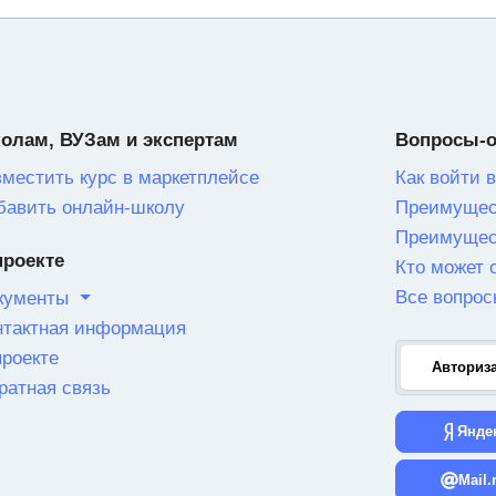
олам, ВУЗам и экспертам
Вопросы-
зместить курс в маркетплейсе
Как войти в
бавить онлайн-школу
Преимущес
Преимущес
проекте
Кто может 
Все вопрос
кументы
нтактная информация
проекте
Авториз
ратная связь
Янде
Mail.