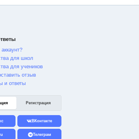
ответы
 аккаунт?
тва для школ
тва для учеников
оставить отзыв
ы и ответы
ация
Регистрация
кс
ВКонтакте
ru
Телеграм