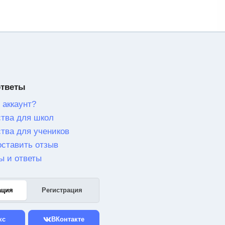
ответы
 аккаунт?
тва для школ
тва для учеников
оставить отзыв
ы и ответы
ация
Регистрация
кс
ВКонтакте