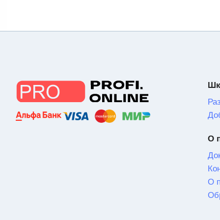
Шк
Ра
До
О 
До
Ко
О 
Об