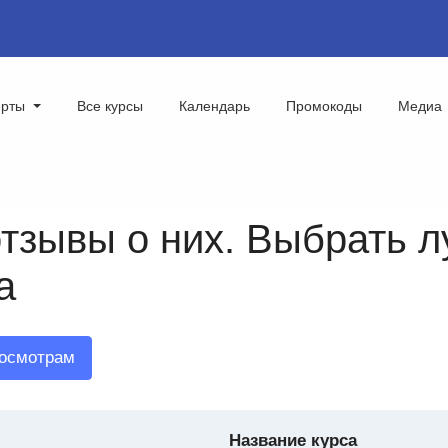
ерты
Все курсы
Календарь
Промокоды
Медиа
тзывы о них. Выбрать л
а
росмотрам
Название курса