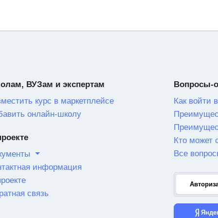
олам, ВУЗам и экспертам
Вопросы-
зместить курс в маркетплейсе
Как войти в
бавить онлайн-школу
Преимущес
Преимущес
проекте
Кто может 
Все вопрос
кументы
нтактная информация
проекте
Авториз
ратная связь
Янде