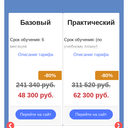
Базовый
Практический
Срок обучения: 6
Срок обучения: (по
месяцев
учебному плану)
Описание тарифа
Описание тарифа
Программа обучения
Программа обучения
Самостоятельное
Включает тариф
-80%
-80%
обучение
базовый
Без проверки
Диплом,
241 340 руб.
311 520 руб.
знаний
соответствующий
48 300 руб.
62 300 руб.
Доступ к
государственным
практическим
требованиям
занятиям в записи
Профессиональный
Перейти на сайт
Перейти на сайт
Сертификат об
куратор на связи
окончании
Проверка знаний: