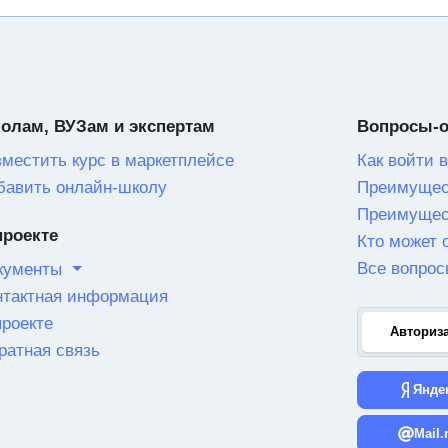
олам, ВУЗам и экспертам
Вопросы-
зместить курс в маркетплейсе
Как войти в
бавить онлайн-школу
Преимущес
Преимущес
проекте
Кто может 
Все вопрос
кументы
нтактная информация
проекте
Авториз
ратная связь
Янде
Mail.