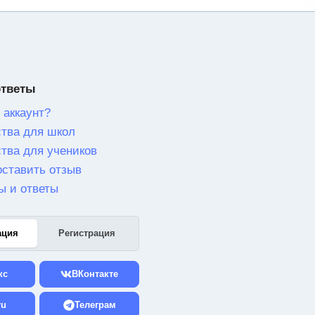
ответы
 аккаунт?
тва для школ
тва для учеников
оставить отзыв
ы и ответы
ация
Регистрация
кс
ВКонтакте
ru
Телеграм