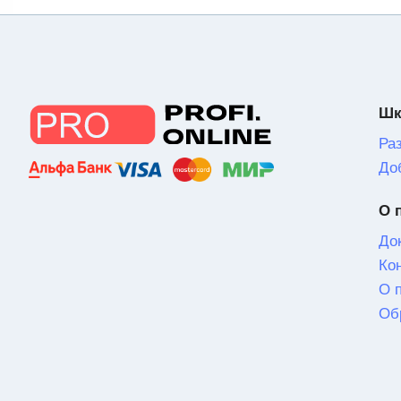
Шк
Ра
До
О 
До
Ко
О 
Об