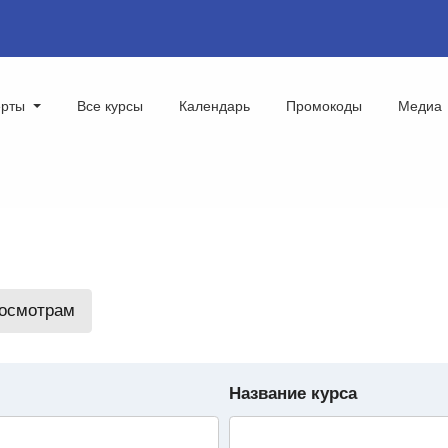
ерты
Все курсы
Календарь
Промокоды
Медиа
росмотрам
Название курса