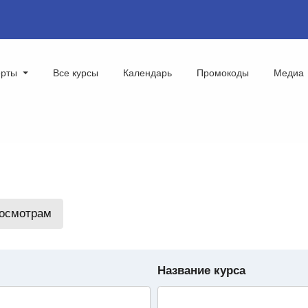
ерты
Все курсы
Календарь
Промокоды
Медиа
росмотрам
Название курса