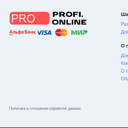
Шк
Ра
До
О 
До
Ко
О 
Об
Политика в отношении обработки данных