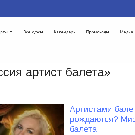
ерты
Все курсы
Календарь
Промокоды
Медиа
ссия артист балета»
Артистами балет
рождаются? Миф
балета