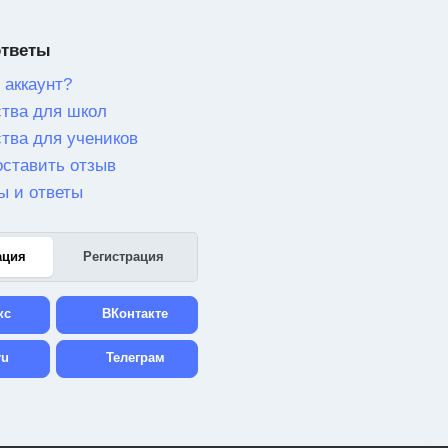
ответы
 аккаунт?
тва для школ
тва для учеников
оставить отзыв
ы и ответы
ация
Регистрация
кс
ВКонтакте
ru
Телеграм