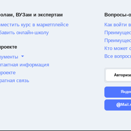
олам, ВУЗам и экспертам
Вопросы-
зместить курс в маркетплейсе
Как войти в
бавить онлайн-школу
Преимущес
Преимущес
проекте
Кто может 
Все вопрос
кументы
нтактная информация
проекте
Авториз
ратная связь
Янде
Mail.