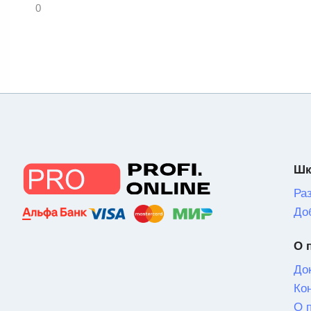
0
Шк
Ра
До
О 
До
Ко
О 