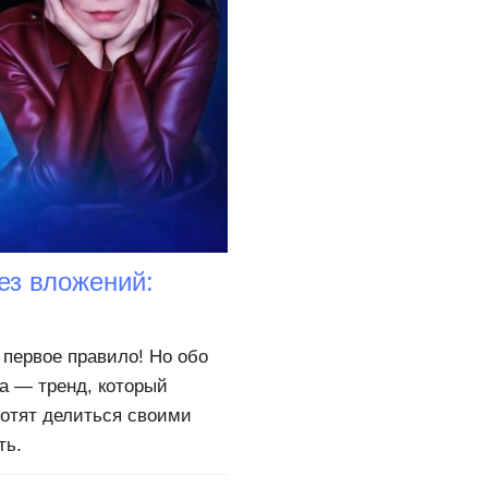
ез вложений:
 первое правило! Но обо
а — тренд, который
хотят делиться своими
ть.