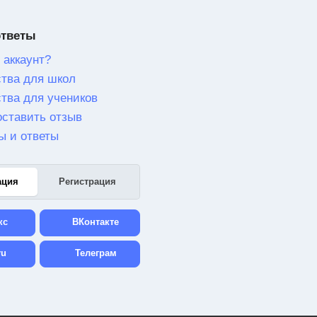
ответы
 аккаунт?
тва для школ
тва для учеников
оставить отзыв
ы и ответы
ация
Регистрация
кс
ВКонтакте
ru
Телеграм