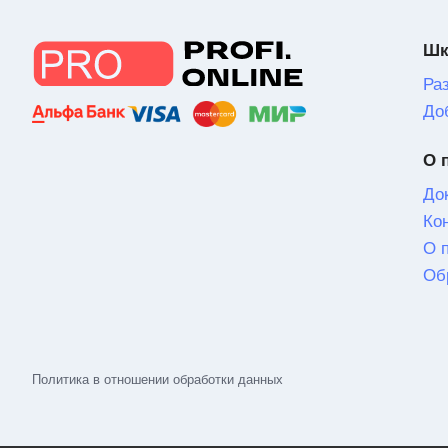
Шк
Ра
До
О 
До
Ко
О 
Об
Политика в отношении обработки данных