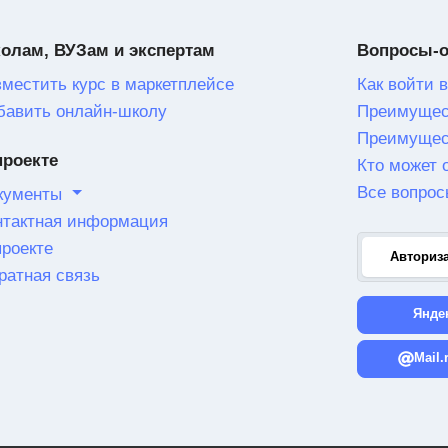
олам, ВУЗам и экспертам
Вопросы-
зместить курс в маркетплейсе
Как войти в
бавить онлайн-школу
Преимущес
Преимущес
проекте
Кто может 
Все вопрос
кументы
нтактная информация
проекте
Авториз
ратная связь
Янде
Mail.