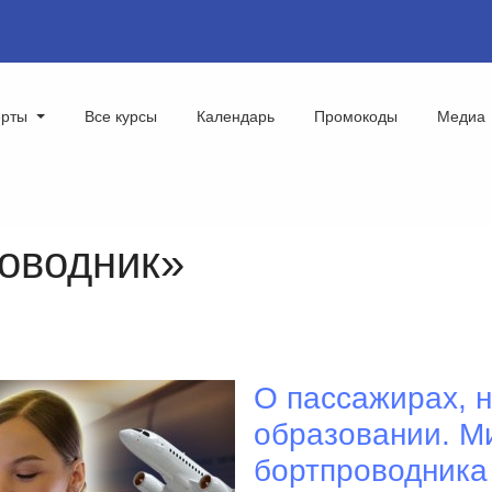
ерты
Все курсы
Календарь
Промокоды
Медиа
роводник»
О пассажирах, 
образовании. М
бортпроводника