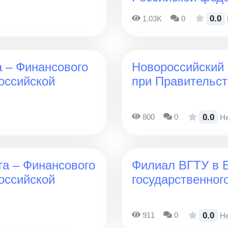
0.0
1.03K
0
 – Финансового
Новороссийский
оссийской
при Правительст
0.0
800
0
Не
а – Финансового
Филиал ВГТУ в Б
оссийской
государственног
0.0
911
0
Не