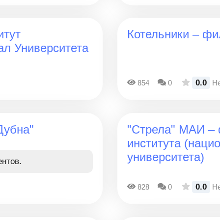
итут
Котельники – фи
ал Университета
0.0
854
0
Не
Дубна"
"Стрела" МАИ – 
института (наци
университета)
ентов.
0.0
828
0
Не