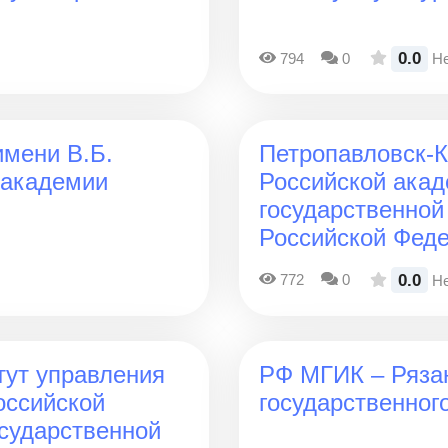
0.0
794
0
Не
имени В.Б.
Петропавловск-
 академии
Российской акад
государственной
Российской Фед
0.0
772
0
Не
ут управления
РФ МГИК – Ряза
оссийской
государственног
осударственной