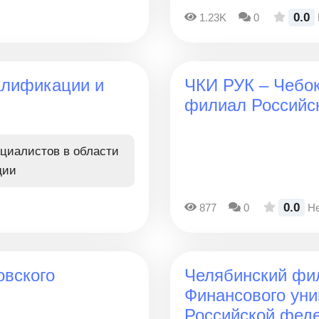
0.0
1.23K
0
алификации и
ЧКИ РУК – Чебок
филиал Российск
циалистов в области
дии
0.0
877
0
Не
овского
Челябинский фи
Финансового уни
Российской фед