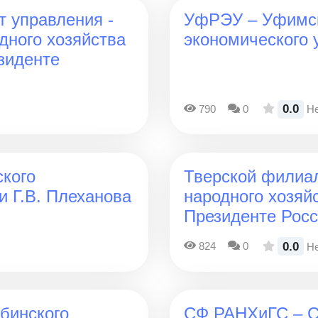
 управления -
УфРЭУ – Уфимск
дного хозяйства
экономического 
зиденте
0.0
790
0
Не
кого
Тверской филиа
и Г.В. Плеханова
народного хозяй
Президенте Рос
0.0
824
0
Не
бинского
СФ РАНХиГС – С