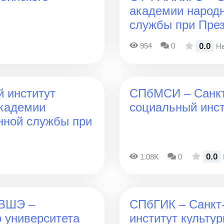
академии народн
службы при Пре
0.0
954
0
Не
 институт
СПбМСИ – Санкт
академии
социальный инст
енной службы при
0.0
1.08K
0
 ВШЭ –
СПбГИК – Санкт-
 университета
институт культу