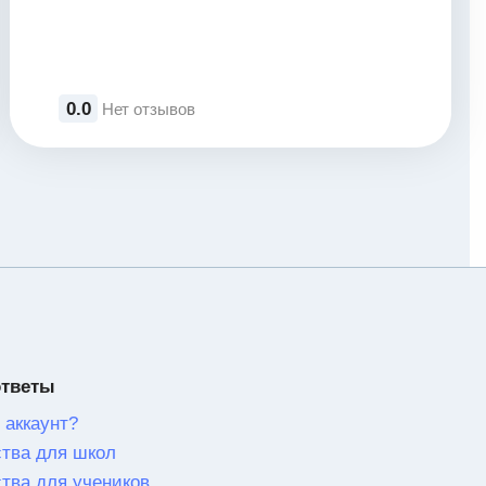
0.0
Нет отзывов
ответы
 аккаунт?
тва для школ
тва для учеников