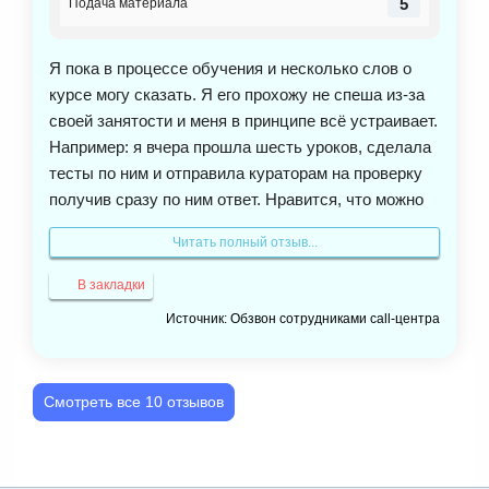
5
Подача материала
Я пока в процессе обучения и несколько слов о
курсе могу сказать. Я его прохожу не спеша из-за
своей занятости и меня в принципе всё устраивает.
Например: я вчера прошла шесть уроков, сделала
тесты по ним и отправила кураторам на проверку
получив сразу по ним ответ. Нравится, что можно
пересдать тест, так как я сама понимаю, что может
Читать полный отзыв...
где-то я не услышала, не так поняла. Для меня это
очень важно, так как потом ещё можно в тестах
В закладки
посмотреть правильный ответ. Я пришла на
Источник: Обзвон сотрудниками call-центра
обучение для того, что бы как говорится повысить
классификацию. Я вижу натальную карту, понимаю
как работает тот или иной аспект и как он влияет
Смотреть все 10 отзывов
на характер человека. На этом курсе всё это
объясняется. Для меня вся информация легко
усваивается, но если что-то не понятно, всегда
можно всё заново переслушать. Рекомендую курс,