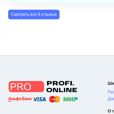
Смотреть все 9 отзывов
Шк
Ра
До
О 