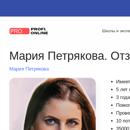
Школы и эксп
Мария Петрякова. Отзы
Мария Петрякова
Имеет
5 лет
3 год
Помог
Прове
10 по
35000