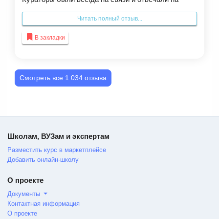
вопросы максимально быстро. Ни разу не было
Читать полный отзыв...
ощущения, что ты один на один с трудной темой.
Ответ прилетал в течение нескольких минут —
В закладки
четкий, по делу, с примерами.За время курса я не
только систематизировала старые знания, но и
приобрела новые навыки в этой сфере.
Смотреть все 1 034 отзыва
Особенно ценно, что теория сразу подкреплялась
заданиями, которые заставляли мозг работать
активнее. Курс дает качественную базу, которую
можно монетизировать. Я получила не только
знания но и удовольствие от процесса🙌
Школам, ВУЗам и экспертам
Разместить курс в маркетплейсе
Добавить онлайн-школу
О проекте
Документы
Контактная информация
О проекте