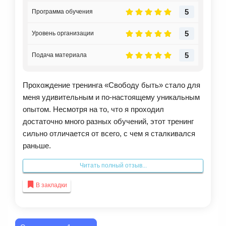
5
Программа обучения
5
Уровень организации
5
Подача материала
Прохождение тренинга «Свободу быть» стало для
меня удивительным и по-настоящему уникальным
опытом. Несмотря на то, что я проходил
достаточно много разных обучений, этот тренинг
сильно отличается от всего, с чем я сталкивался
раньше.
Одна из его особенностей — завеса тайны вокруг
Читать полный отзыв...
самой программы. И уже в процессе прохождения
становится понятно, почему это настолько важно.
В закладки
Опыт, который ты получаешь на тренинге, можно
прожить только один раз. Второй раз пройти его в
роли ученика уже не получится. Поэтому особенно