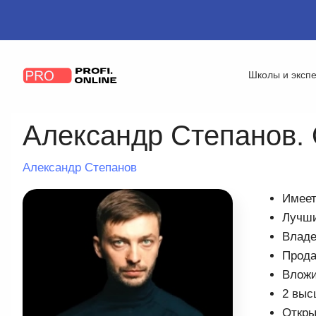
Школы и эксп
Александр Степанов. О
Александр Степанов
Имеет
Лучши
Владе
Прода
Вложи
2 выс
Откры