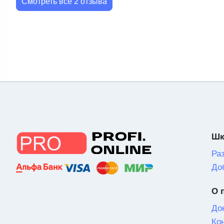
Смотреть все 2 отзыва
Шк
Ра
До
О 
До
Ко