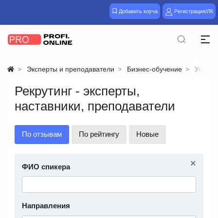
Добавить коуча
Регистрация/ЛК
Эксперты и преподаватели
Бизнес-обучение
Управл
Рекрутинг - эксперты,
наставники, преподаватели
По отзывам
По рейтингу
Новые
×
ФИО спикера
Направления