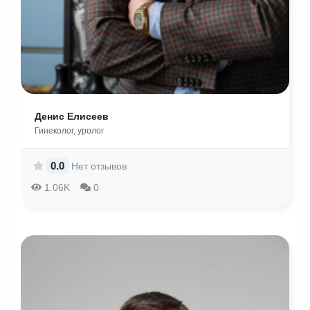
Денис Елисеев
Гинеколог, уролог
0.0
Нет отзывов
1.06K
0