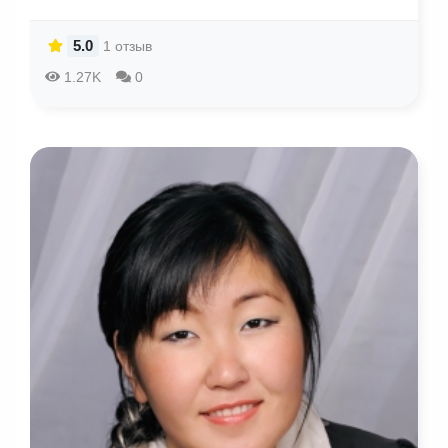
5.0
1 отзыв
1.27K
0