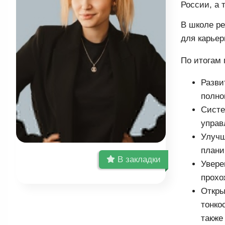
России, а 
В школе ре
для карьер
По итогам 
Разви
полно
Систе
управ
Улучш
плани
В закладки
Увере
прохо
Откры
тонко
также