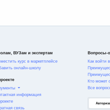
олам, ВУЗам и экспертам
Вопросы-
зместить курс в маркетплейсе
Как войти в
бавить онлайн-школу
Преимущес
Преимущес
проекте
Кто может 
Все вопрос
кументы
нтактная информация
проекте
Авториз
ратная связь