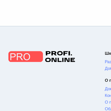
Шк
Ра
До
О 
До
Ко
О 
Об