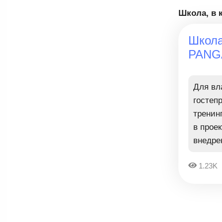
Школа, в 
Школа
PANG
Для вл
гостеп
тренинг
в прое
внедре
1.23K