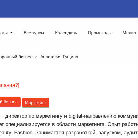
ерты
Все курсы
Календарь
Промокоды
Медиа
оранный бизнес
Анастасия Гущина
мпания?]
й бизнес
Маркетинг
─ директор по маркетингу и digital-направлению коммун
ет специализируется в области маркетинга. Опыт работы
auty, Fashion. Занимается разработкой, запуском, ауди