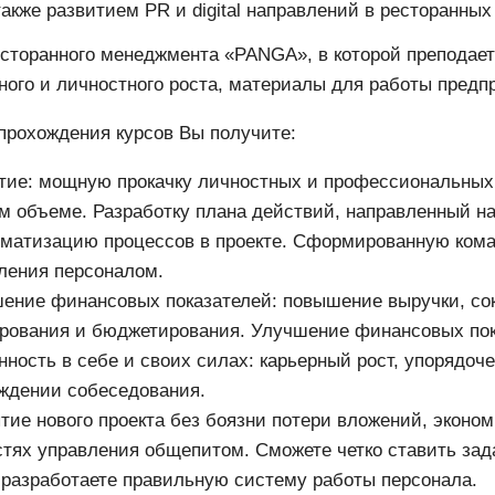
также развитием PR и digital направлений в ресторанных
сторанного менеджмента «PANGA», в которой преподает
ного и личностного роста, материалы для работы предп
прохождения курсов Вы получите:
тие: мощную прокачку личностных и профессиональных н
м объеме. Разработку плана действий, направленный на
матизацию процессов в проекте. Сформированную кома
ления персоналом.
ение финансовых показателей: повышение выручки, сок
рования и бюджетирования. Улучшение финансовых пок
нность в себе и своих силах: карьерный рост, упорядоче
ждении собеседования.
тие нового проекта без боязни потери вложений, эконо
стях управления общепитом. Сможете четко ставить зад
 разработаете правильную систему работы персонала.