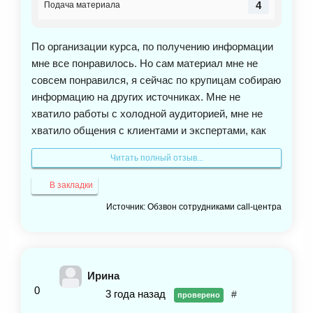
4
Подача материала
По организации курса, по получению информации
мне все понравилось. Но сам материал мне не
совсем понравился, я сейчас по крупицам собираю
информацию на других источниках. Мне не
хватило работы с холодной аудиторией, мне не
хватило общения с клиентами и экспертами, как
лучше и с чего начать диалог. Понятно, что
Читать полный отзыв...
обучали, как найти эксперта, но как начать диалог
этому не обучили, хотя бы приблизительный
В закладки
скрипт могли дать. Я понимаю, что сейчас многие
Источник: Обзвон сотрудниками call-центра
скрипты не работают, но хотя бы можно дать
приблизительный пример диалога от чего
отталкиваться. В общем, мне не хватило немножко
знаний, потому что я в этой сфере никогда ничего
Ирина
не знала. На обучении был общий чат с куратором,
0
3 года назад
#
проверено
где задавались вопросы. Плюс у меня был трекер,