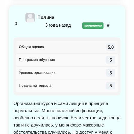
задание не могу выполнять, пока не пройду все 9
модулей. Кураторы в принципе, на сколько могли
Полина
всегда отвечали на вопросы. С этим проблем не
0
3 года назад
#
проверено
было. Анна, как эксперт, все очень грамотно
преподносила. На всех платформах в модулях все
было разложено по полочкам. Так как я в продажах
5.0
Общая оценка
полный новичок, у меня были всегда вопросы,
которые я задавала либо Анне, либо кураторам. В
5
Программа обучения
общем, можно сказать, я очень много не знала
терминов, которые есть на курсе. И для изучения
5
Уровень организации
таких терминов мне приходиться уделять больше
времени.
5
Подача материала
Организация курса и сами лекции в принципе
нормальные. Много полезной информации,
особенно если ты новичок. Если честно, я до конца
так и не доучилась, у меня форс-мажорные
обстоятельства случились. Но доступ у меня к