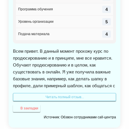
4
Программа обучения
5
Уровень организации
4
Подача материала
Всем привет. В данный момент прохожу курс по
продюсированию и в принципе, мне все нравится.
Обучают продюсированию и в целом, как
существовать в онлайн. Я уже получила важные
базовые знания, например, как делать шапку в
профиле, дали примерный шаблон, как общаться с
клиентом. Единственное, что мне не очень
Читать полный отзыв...
понравилось это то, что на начальном этапе
задают домашние задания, в которых нужно уже
В закладки
взаимодействовать с клиентами. А как я могу
Источник: Обзвон сотрудниками call-центра
взаимодействовать с клиентами, если я ещё не до
конца прошла курс. И поэтому я домашнее