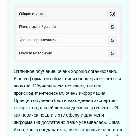
которая ответила на все мои запросы. Не знаю, как
у остальных, но у меня была потрясающая
5.0
Общая оценка
девочка, за что я ей очень благодарна. Курс
больше направлен на более тёплую аудиторию, то
5
Программа обучения
есть кто видел какой-то коннект с экспертом. Курс
в принципе неплохой, как базу в основных
5
Уровень организации
моментах можно использовать. Исходя из этого
можно курс сделать чуть дешевле. Анна простым
5
Подача материала
языком объясняет информацию без заумных
тезисов. Я сейчас иду поэтапно где-то, что-то
Отличное обучение, очень хорошо организовано.
пересматриваю и пытаюсь внедрить все знания в
Всю информацию объясняли очень кратко, чётко и
практику. У меня есть девочка, эксперт, я пытаюсь
понятно. Обучили всем техникам, как все
её сейчас запустить. У меня запуск без вложений,
происходит интересная, очень информация.
это, конечно очень долгий и трудоёмкий процесс.
Принцип обучения был в нахождении экспертов,
Мне кажется, курс подходит больше тем, кто уже
которых в дальнейшем мы должны продвигать. Я
что-то попробовал самостоятельно запустить, у
как новичок пошла в эту сферу и для меня
него не получилось, и он не понимает, какой
информация достаточно легко усваивалась. Сама
специалист ему нужен.
Анна, как преподаватель, очень хороший человек и