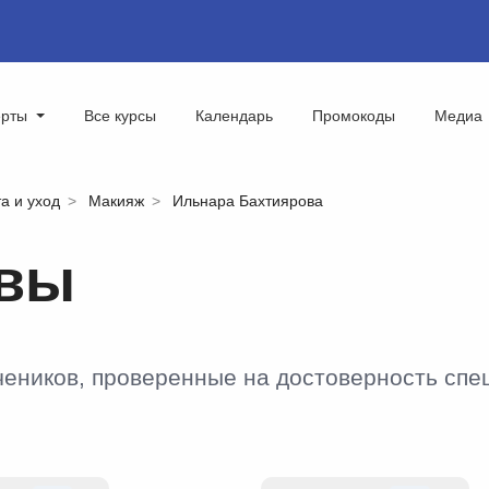
ерты
Все курсы
Календарь
Промокоды
Медиа
а и уход
Макияж
Ильнара Бахтиярова
ывы
чеников, проверенные на достоверность сп