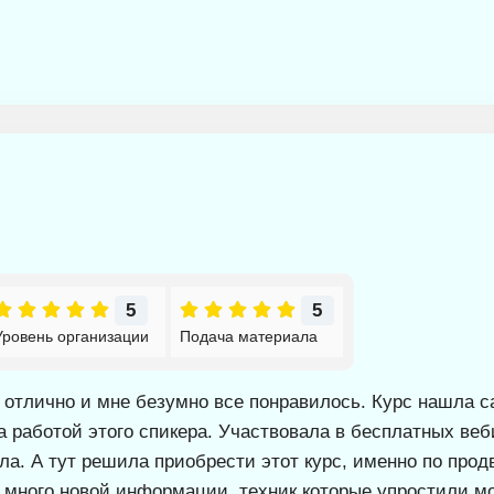
5
5
Уровень организации
Подача материала
 отлично и мне безумно все понравилось. Курс нашла с
а работой этого спикера. Участвовала в бесплатных ве
ала. А тут решила приобрести этот курс, именно по пр
а много новой информации, техник которые упростили м