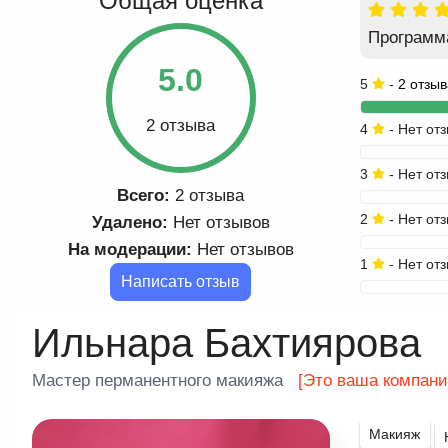
Общая оценка
Программ
5.0
5
-
2 отзыв
2 отзыва
4
- Нет от
3
- Нет от
Всего:
2 отзыва
2
- Нет от
Удалено:
Нет отзывов
На модерации:
Нет отзывов
1
- Нет от
Написать отзыв
Ильнара Бахтиярова
Мастер перманентного макияжа
[Это ваша компани
Макияж