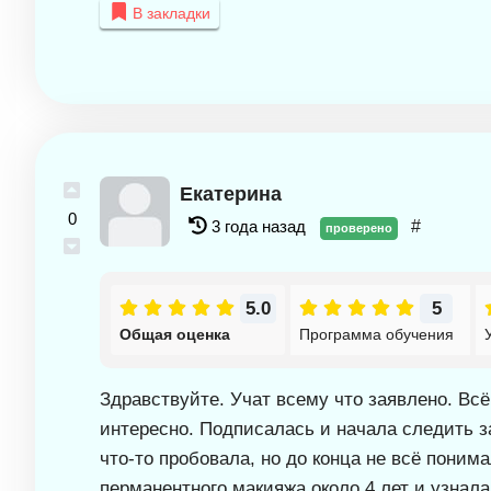
В закладки
Екатерина
0
3 года назад
#
проверено
5.0
5
Общая оценка
Программа обучения
Здравствуйте. Учат всему что заявлено. Всё
интересно. Подписалась и начала следить з
что-то пробовала, но до конца не всё поним
перманентного макияжа около 4 лет и узнал