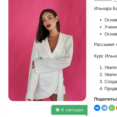
Ильнара Ба
Основ
Учени
Основ
Расскажет 
Курс Ильна
Увели
Увели
Созда
Продв
Поделитьс
В закладки