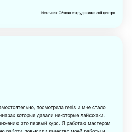
Источник: Обзвон сотрудниками call-центра
амостоятельно, посмотрела reels и мне стало
бинарах которые давали некоторые лайфхаки,
одвижению это первый курс. Я работаю мастером
ою работу, повысили качество моей работы и