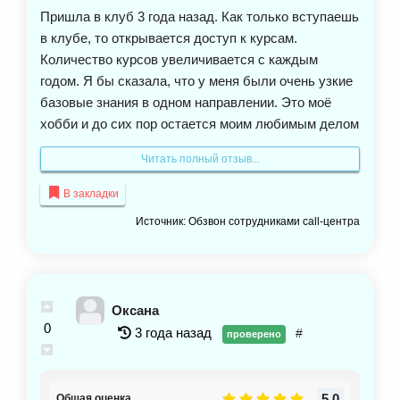
Пришла в клуб 3 года назад. Как только вступаешь
в клубе, то открывается доступ к курсам.
Количество курсов увеличивается с каждым
годом. Я бы сказала, что у меня были очень узкие
базовые знания в одном направлении. Это моё
хобби и до сих пор остается моим любимым делом
который приносит мне неплохой доход. Обучение
Читать полный отзыв...
безусловно очень полезное, большой спектр
направлений в живописи и иллюстрации. Учат с
В закладки
нуля и постепенно обучают всему, начиная со
Источник: Обзвон сотрудниками call-центра
штриховки формы и до профессионала. Очень
много курсов и мастер класса разных направлений
и техник, также много мастер класса, чтобы понять
что тебе ближе и в чём ты хочешь развиваться. На
Оксана
вебинары приходят много разные эксперты,
0
3 года назад
#
проверено
популярные и состоявшиеся художники, известные
иллюстраторы, которые показывают мастер
классы, записывают свои курсы или участвуют в
5.0
Общая оценка