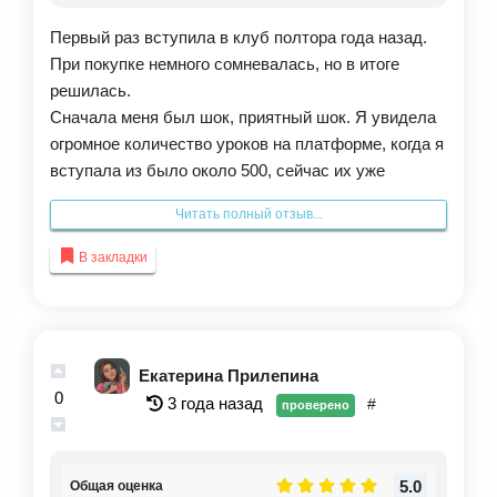
Первый раз вступила в клуб полтора года назад.
При покупке немного сомневалась, но в итоге
решилась.
Сначала меня был шок, приятный шок. Я увидела
огромное количество уроков на платформе, когда я
вступала из было около 500, сейчас их уже
порядка 700 штук. Спустя год обучения в клубе, я
Читать полный отзыв...
поняла, что не могу остаться без него, это уже
часть моей жизни, и продлила доступ.
В закладки
Множество новых материалов, на актуальные
темы, крутейшие эксперты, отличная подача
информации, и самое главное, что уроки
закрывают все запросы.
Екатерина Прилепина
Крутейшие интенсивы, челленджи, мероприятия
0
3 года назад
#
проверено
внутри клуба, встречи в офлайн-формате. Это все
то, что нужно любому творческому человеку.
Подача материала очень качественная, хороший
5.0
Общая оценка
звук, картинка, приятное оформление платформы.