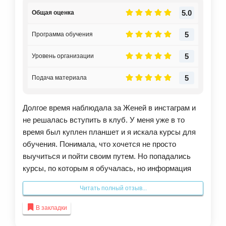
5.0
Общая оценка
5
Программа обучения
5
Уровень организации
5
Подача материала
Долгое время наблюдала за Женей в инстаграм и
не решалась вступить в клуб. У меня уже в то
время был куплен планшет и я искала курсы для
обучения. Понимала, что хочется не просто
выучиться и пойти своим путем. Но попадались
курсы, по которым я обучалась, но информация
мне была вся знакома, то есть для себя я ничего
Читать полный отзыв...
нового не находила. И не было какой-то отдачи и
обратной связи.
В закладки
В клубе Jeforel меня зацепило то, что есть свое