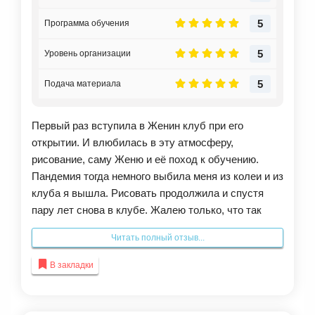
Очень рада, что когда-то решилась приобрести
5
Программа обучения
этот продукт.
5
Уровень организации
5
Подача материала
Первый раз вступила в Женин клуб при его
открытии. И влюбилась в эту атмосферу,
рисование, саму Женю и её поход к обучению.
Пандемия тогда немного выбила меня из колеи и из
клуба я вышла. Рисовать продолжила и спустя
пару лет снова в клубе. Жалею только, что так
долго тянула и не вступила раньше. Атмосфера,
Читать полный отзыв...
которую создаёт Женя и её помощники, да и сами
девочки «одноклубницы» самая приятная, тёплая
В закладки
и творческая. Огромная база уроков, которая
открывается сразу при вступлении. Постоянное
пополнение уроков и мастер-классов. Крутые