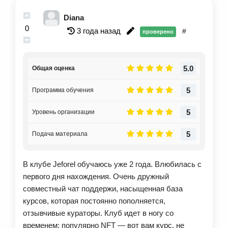
курсы от экспертов в своей области. Отдельно
Diana
хочу отметить работу кураторов, обожаю их
0
3 года назад
#
проверено
правки, всегда максимально деликатно и по делу.
Люблю клуб всей душой и рекомендую всем кто
хочет развивать навык рисования в дружной
5.0
Общая оценка
компании и под присмотром суперпрофи.
5
Программа обучения
5
Уровень организации
5
Подача материала
В клубе Jeforel обучаюсь уже 2 года. Влюбилась с
первого дня нахождения. Очень дружный
совместный чат поддержи, насыщенная база
курсов, которая постоянно пополняется,
отзывчивые кураторы. Клуб идет в ногу со
временем: популярно NFT — вот вам курс, не