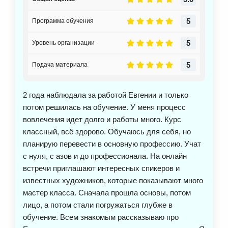
соавторстве. Есть спец блоки которые могут
вывести на доход, научат зарабатывать на этом и
5
Программа обучения
сделать свой профессией. Каждый найдет что-то
интересное для себя. Очень большой объем
5
Уровень организации
информации и техник в разных нишах рисования. Я
выбрала узкую нишу в которой работаю,
5
Подача материала
занимаюсь фешен-иллюстрацией. Могу
погрузиться в любое другое направление, чтобы
2 года наблюдала за работой Евгении и только
посмотреть нравиться или нет. Прошла несколько
потом решилась на обучение. У меня процесс
курсов, участвовала в нескольких челленджах и
вовлечения идет долго и работы много. Курс
мастер классах. Для повышения своих навыков
классный, всё здорово. Обучаюсь для себя, но
прохожу только те уроки которые мне интересны,
планирую перевести в основную профессию. Учат
тк сертификаты мне не нужны. Однозначно
с нуля, с азов и до профессионала. На онлайн
рекомендую.
встречи приглашают интересных спикеров и
известных художников, которые показывают много
мастер класса. Сначала прошла основы, потом
лицо, а потом стали погружаться глубже в
обучение. Всем знакомым рассказываю про