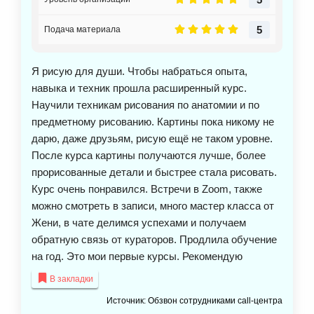
без куратора. На мой взгляд с куратором
продуктивнее обучаться. Рекомендую.
5
Подача материала
Я рисую для души. Чтобы набраться опыта,
навыка и техник прошла расширенный курс.
Научили техникам рисования по анатомии и по
предметному рисованию. Картины пока никому не
дарю, даже друзьям, рисую ещё не таком уровне.
После курса картины получаются лучше, более
прорисованные детали и быстрее стала рисовать.
Курс очень понравился. Встречи в Zoom, также
можно смотреть в записи, много мастер класса от
Жени, в чате делимся успехами и получаем
обратную связь от кураторов. Продлила обучение
на год. Это мои первые курсы. Рекомендую
В закладки
Источник: Обзвон сотрудниками call-центра