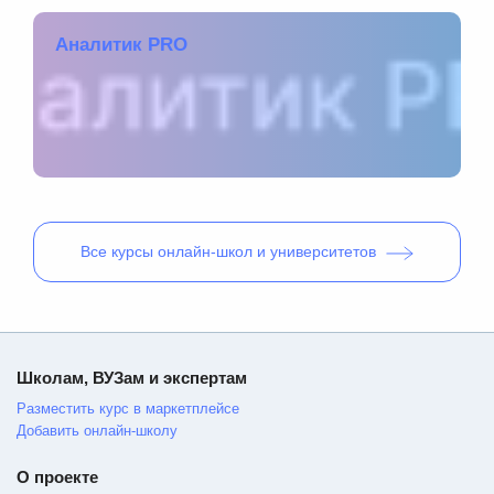
Аналитик PRO
Все
курсы онлайн-школ и университетов
Школам, ВУЗам и экспертам
Разместить курс в маркетплейсе
Добавить онлайн-школу
О проекте