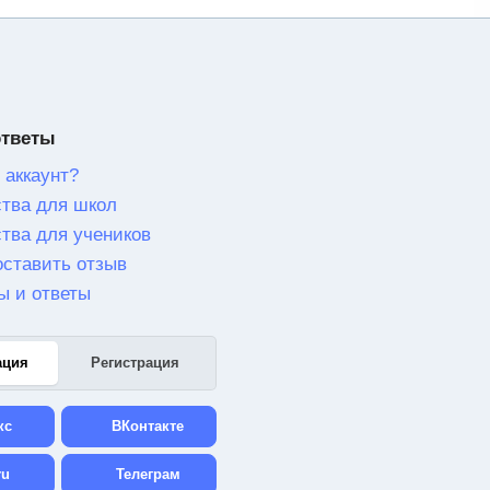
ответы
 аккаунт?
тва для школ
тва для учеников
оставить отзыв
ы и ответы
ация
Регистрация
кс
ВКонтакте
ru
Телеграм