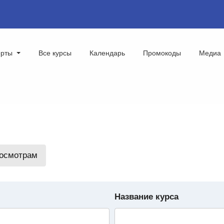
ерты
Все курсы
Календарь
Промокоды
Медиа
росмотрам
Название курса