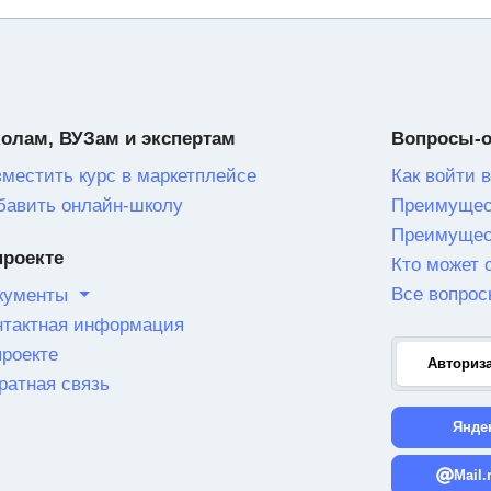
олам, ВУЗам и экспертам
Вопросы-
зместить курс в маркетплейсе
Как войти в
бавить онлайн-школу
Преимущес
Преимущес
проекте
Кто может 
Все вопрос
кументы
нтактная информация
проекте
Авториз
ратная связь
Янде
Mail.