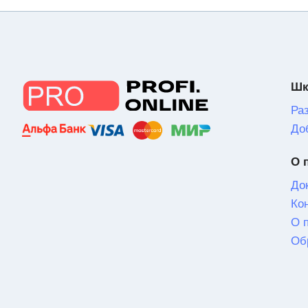
Шк
Ра
До
О 
До
Ко
О 
Об