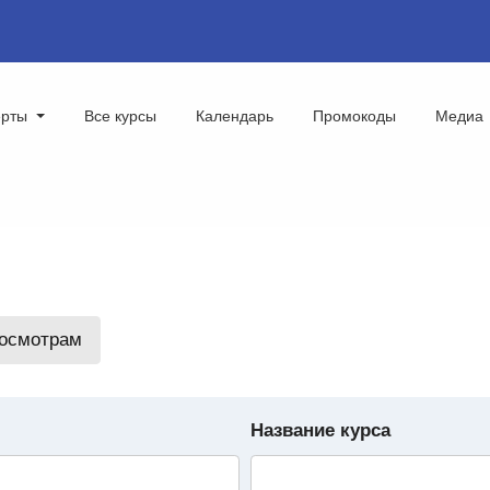
ерты
Все курсы
Календарь
Промокоды
Медиа
росмотрам
Название курса