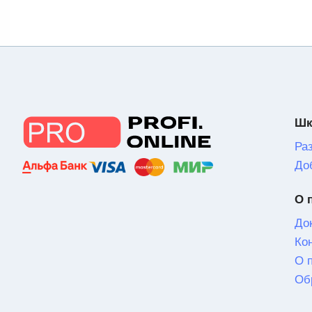
Шк
Ра
До
О 
До
Ко
О 
Об