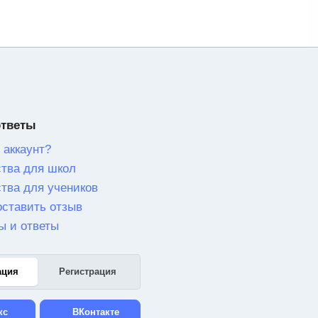
ответы
 аккаунт?
тва для школ
тва для учеников
оставить отзыв
ы и ответы
ация
Регистрация
кс
ВКонтакте