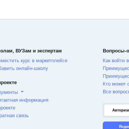
олам, ВУЗам и экспертам
Вопросы-
зместить курс в маркетплейсе
Как войти в
бавить онлайн-школу
Преимущес
Преимущес
проекте
Кто может 
Все вопрос
кументы
нтактная информация
проекте
Авториз
ратная связь
Янде