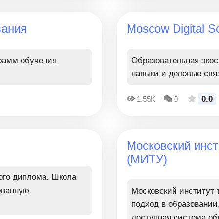
вания
Moscow Digital S
грамм обучения
Образовательная экоси
навыки и деловые свя
0.0
1.55K
0
Московский инст
(МИТУ)
ого диплома. Школа
ованную
Московский институт 
подход в образовании
доступная система об