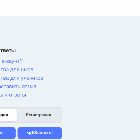
ответы
 аккаунт?
тва для школ
тва для учеников
оставить отзыв
ы и ответы
ация
Регистрация
кс
ВКонтакте