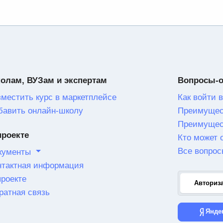
олам, ВУЗам и экспертам
Вопросы-
зместить курс в маркетплейсе
Как войти в
бавить онлайн-школу
Преимущес
Преимущес
проекте
Кто может 
Все вопрос
кументы
нтактная информация
проекте
Авториз
ратная связь
Янде