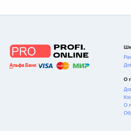
Шк
Ра
До
О 
До
Ко
О 
Об