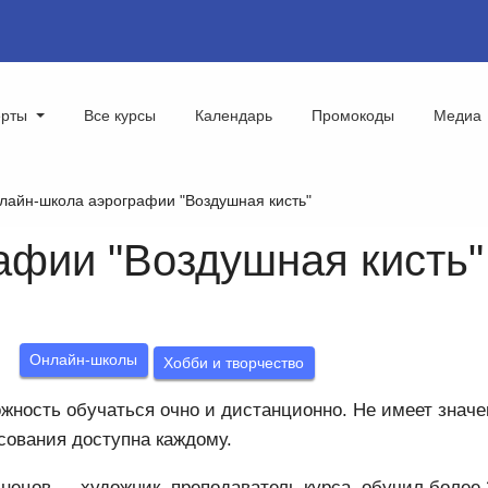
ерты
Все курсы
Календарь
Промокоды
Медиа
лайн-школа аэрографии "Воздушная кисть"
афии "Воздушная кисть"
:
Онлайн-школы
Хобби и творчество
жность обучаться очно и дистанционно. Не имеет значе
сования доступна каждому.
нецов — художник, преподаватель курса, обучил более 