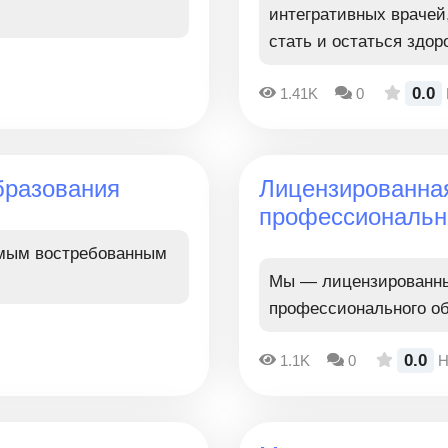
интегративных врачей
стать и остаться здо
0.0
1.41K
0
бразования
Лицензированна
профессиональн
амым востребованным
Мы — лицензированны
профессионального о
0.0
1.1K
0
Н