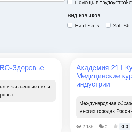
Помощь в трудоустройс
Вид навыков
Hard Skills
Soft Skil
PRO-Здоровье
Академия 21 I К
Медицинские кур
индустрии
вье и жизненные силы
оровью.
Международная образо
многих городах России
0.0
2.18K
0