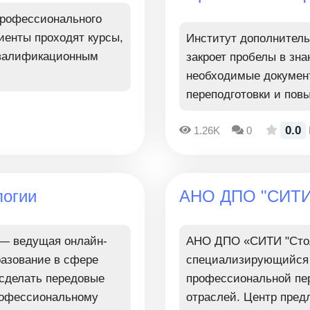
профессионального
иенты проходят курсы,
Институт дополнител
квалификационным
закроет пробелы в зн
необходимые докумен
переподготовки и пов
0.0
1.26K
0
логии
АНО ДПО "СИТИ
 — ведущая онлайн-
АНО ДПО «СИТИ "Стол
азование в сфере
специализирующийся 
сделать передовые
профессиональной пе
профессиональному
отраслей. Центр пред