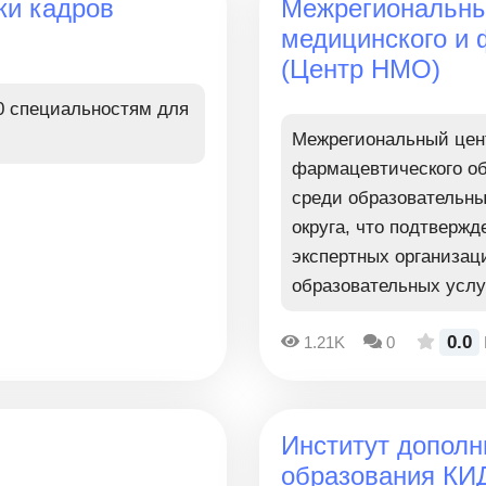
ки кадров
Межрегиональны
медицинского и 
(Центр НМО)
0 специальностям для
Межрегиональный цент
фармацевтического о
среди образовательны
округа, что подтверж
экспертных организац
образовательных услу
0.0
1.21K
0
Институт дополн
образования К