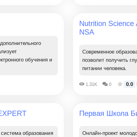
Nutrition Scien
NSA
дополнительного
ализует
Современное образова
ктронного обучения и
позволит получить глу
питании человека.
0.0
1.31K
0
 EXPERT
Первая Школа Б
 система образования
Онлайн-проект молодо