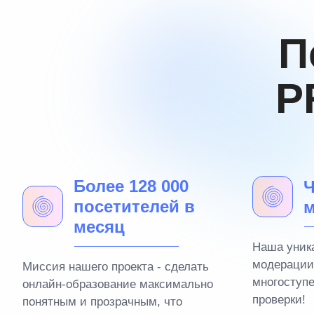
П
P
Более 128 000
Ч
посетителей в
м
месяц
Наша уник
модерации
Миссия нашего проекта - сделать
многоступ
онлайн-образование максимально
проверки!
понятным и прозрачным, что