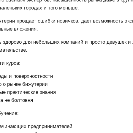
маленьких городах и того меньше.
терии прощает ошибки новичков, дает возможность экс
льные вложения.
ь здорово для небольших компаний и просто девушек и
мательстве.
и курса:
оды и поверхностности
о о рынке бижутерии
ые практические знания
 а не болтовня
бучение:
ачинающих предпринимателей