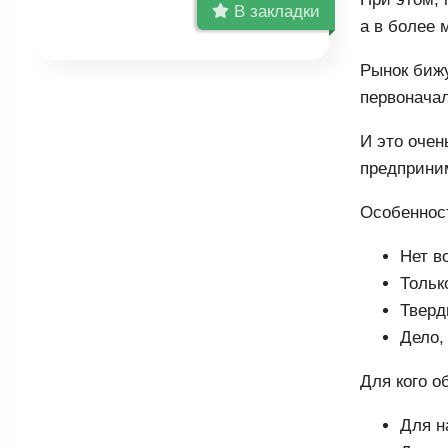
В закладки
а в более 
Рынок бижу
первонача
И это очен
предприни
Особенност
Нет в
Тольк
Тверд
Дело,
Для кого о
Для н