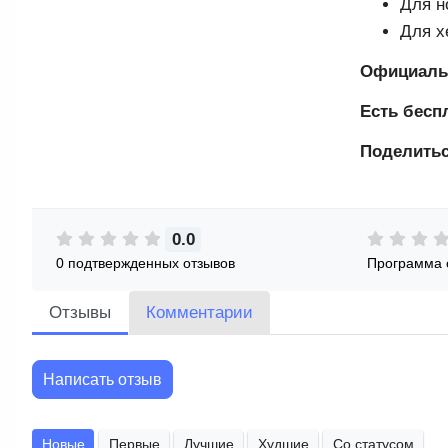
Для н
Для х
Официаль
Есть бесп
Поделитьс
0.0
0 подтвержденных отзывов
Программа 
Отзывы
Комментарии
Написать отзыв
Новые
Первые
Лучшие
Худшие
Со статусом