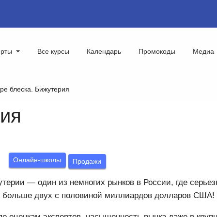
ерты
Все курсы
Календарь
Промокоды
Медиа
ре блеска. Бижутерия
рия
:
Онлайн-школы
Продажи
терии — один из немногих рынков в России, где серьез
т больше двух с половиной миллиардов долларов США!
по оценкам экспертов, насыщенность рынка даже в крупн