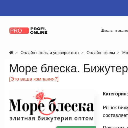
Школы и эксп
Онлайн школы и университеты
Онлайн-школы
Мо
Море блеска. Бижуте
[Это ваша компания?]
Категория
Рынок бижу
составляе
При этом, 