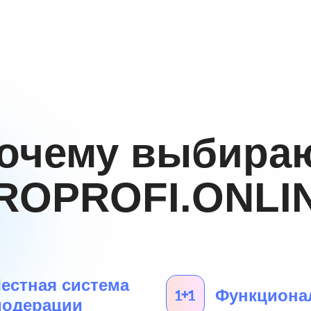
очему выбира
ROPROFI.ONLI
естная система
Функциона
одерации