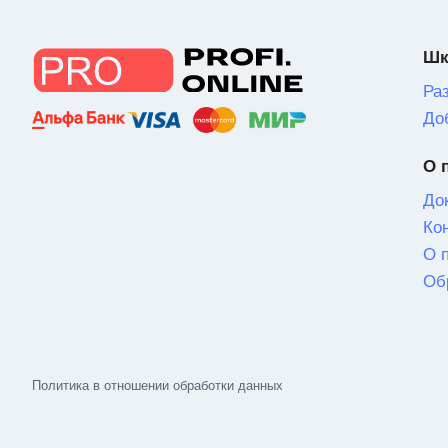
Шк
Ра
До
О 
До
Ко
О 
Об
Политика в отношении обработки данных