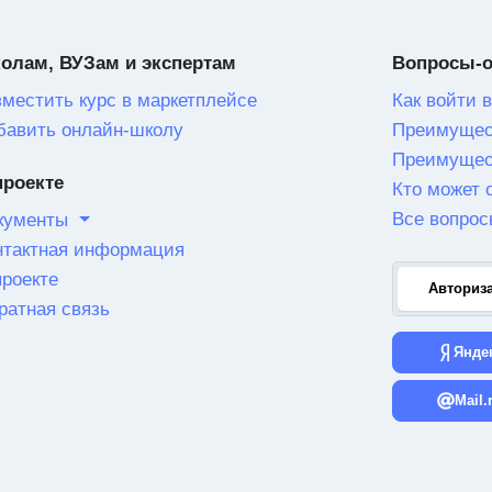
олам, ВУЗам и экспертам
Вопросы-
зместить курс в маркетплейсе
Как войти в
бавить онлайн-школу
Преимущес
Преимущес
проекте
Кто может 
Все вопрос
кументы
нтактная информация
проекте
Авториз
ратная связь
Янде
Mail.