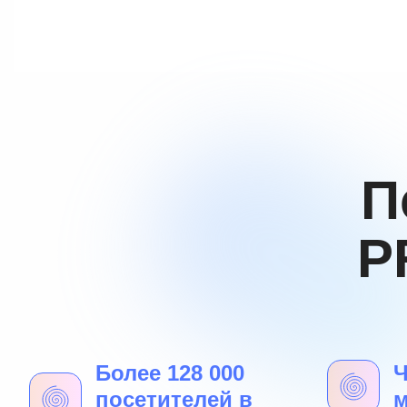
П
P
Более 128 000
Ч
посетителей в
м