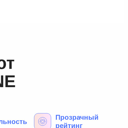
ют
NE
Прозрачный
льность
рейтинг