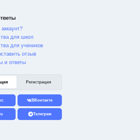
ответы
 аккаунт?
тва для школ
тва для учеников
оставить отзыв
ы и ответы
ация
Регистрация
кс
ВКонтакте
ru
Телеграм