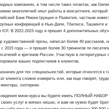
дных компаниях, в том числе таких гигантах, как General 
 имею многолетний опыт работы в консалтинге, который
пейский Банк Реконструкции и Развития, частным инве
рупных конференций в Нью-Дели, Тбилиси, Ташкенте и М
 ICF. В 2022-2023 году я прошел 4 дополнительных обуч
р художественной прозы, написал более 40 рассказов, 
с 2015 года — я прошел более 30 тренингов по писател
сателей и критиков России. Участвую в литературных ст
тировали ваших подписчиков в клиентов,
азначен для тех специальностей, которые относятся к
тат клиента сложно измерить или, как еще говорят, труд
 менторы, эзотерики.
хождения мини-курса вы будете иметь ПОЛНЫЙ НАБОР в
 своих услуг в мягких нишах, и вам не нужно будет бра
ю себя пока вы не достигнете дохода порядка 300-500 