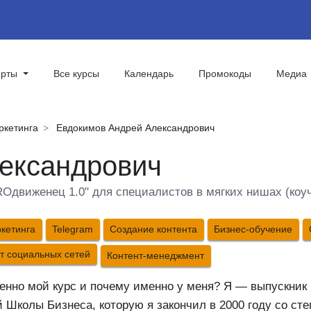
ерты
Все курсы
Календарь
Промокоды
Медиа
ркетинга
Евдокимов Андрей Александрович
ександрович
ROдвиженец 1.0" для специалистов в мягких нишах (коуч
кетинга
Telegram
Создание контента
Бизнес-обучение
 социальных сетей
Контент-менеджмент
енно мой курс и почему именно у меня? Я — выпускни
 Школы Бизнеса, которую я закончил в 2000 году со ст