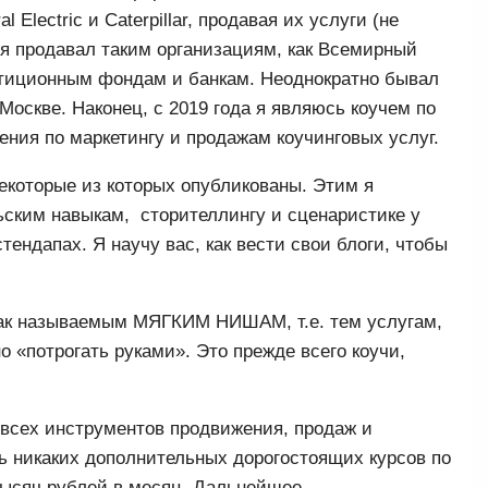
Electric и Caterpillar, продавая их услуги (не
 я продавал таким организациям, как Всемирный
стиционным фондам и банкам. Неоднократно бывал
оскве. Наконец, с 2019 года я являюсь коучем по
ения по маркетингу и продажам коучинговых услуг.
некоторые из которых опубликованы. Этим я
ьским навыкам, сторителлингу и сценаристике у
ендапах. Я научу вас, как вести свои блоги, чтобы
 так называемым МЯГКИМ НИШАМ, т.е. тем услугам,
но «потрогать руками». Это прежде всего коучи,
сех инструментов продвижения, продаж и
ть никаких дополнительных дорогостоящих курсов по
тысяч рублей в месяц. Дальнейшее