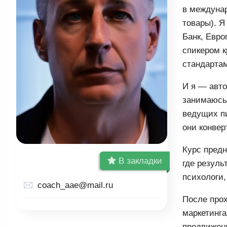
в междунаро
товары). Я
Банк, Евро
спикером к
стандартам
И я — авто
занимаюсь 
ведущих пи
они конвер
Курс предн
В закладки
где резуль
психологи,
coach_aae@mail.ru
После про
маркетинга
продвижени