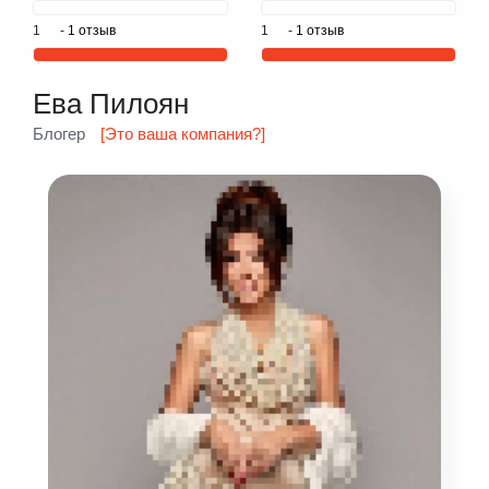
1
-
1 отзыв
1
-
1 отзыв
Ева Пилоян
Блогер
[Это ваша компания?]