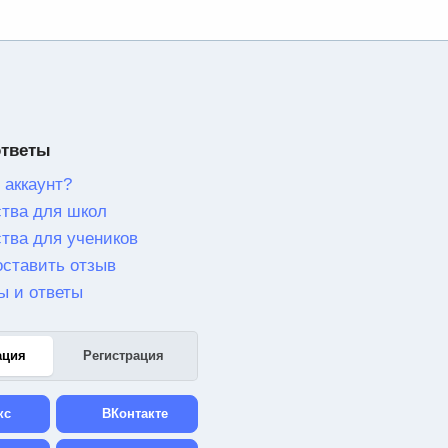
ответы
 аккаунт?
тва для школ
тва для учеников
оставить отзыв
ы и ответы
ация
Регистрация
кс
ВКонтакте