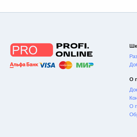
Шк
Ра
До
О 
До
Ко
О 
Об