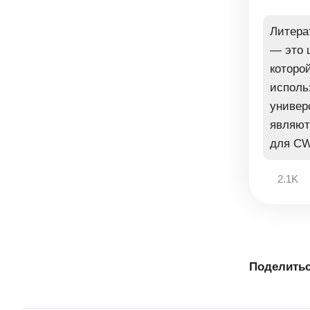
Литерат
— это 
которой
исполь
универ
являют
для CW
2.1K
Поделитьс