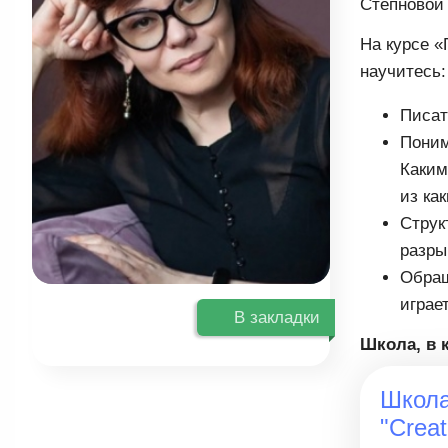
Степновой 
На курсе «
научитесь:
Писат
Поним
Каким
из ка
Струк
разры
Обращ
играе
В закладки
Школа, в 
Школа
"Creat