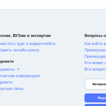
олам, ВУЗам и экспертам
Вопросы-
зместить курс в маркетплейсе
Как войти в
бавить онлайн-школу
Преимущес
Преимущес
проекте
Кто может 
Все вопрос
кументы
нтактная информация
проекте
Авториз
ратная связь
Янде