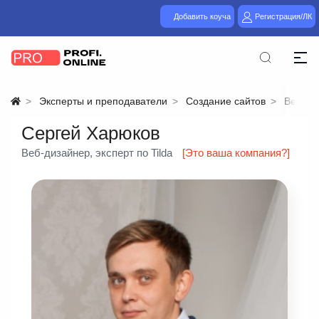
Добавить коуча
Регистрация/ЛК
Эксперты и преподаватели
Создание сайтов
Веб-ди
Сергей Харюков
Веб-дизайнер, эксперт по Tilda
[Это ваша компания?]