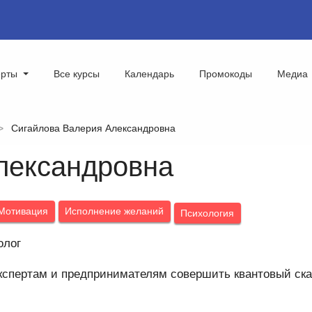
ерты
Все курсы
Календарь
Промокоды
Медиа
Сигайлова Валерия Александровна
лександровна
Мотивация
Исполнение желаний
Психология
олог
спертам и предпринимателям совершить квантовый скач