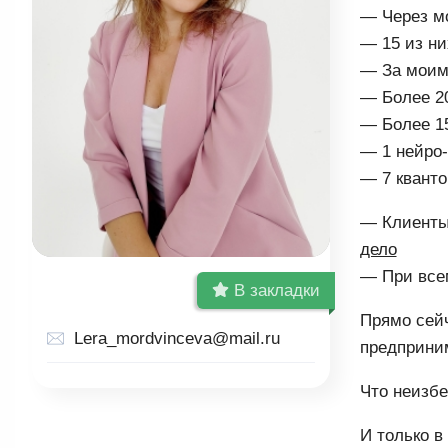
— Через мо
— 15 из ни
— За моими
— Более 20
— Более 15
— 1 нейро-
— 7 квант
— Клиенты
дело
— При всем
В закладки
Прямо сей
Lera_mordvinceva@mail.ru
предприни
Что неизбе
И только в