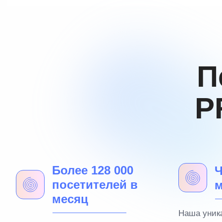
П
P
Более 128 000
Ч
посетителей в
м
месяц
Наша уник