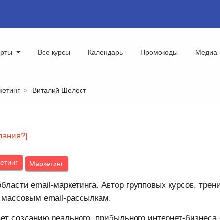
ерты
Все курсы
Календарь
Промокоды
Медиа
кетинг
Виталий Шелест
пания?]
етинг
Маркетинг
области email-маркетинга. Автор групповых курсов, тре
 массовым email-рассылкам.
ет созданию реального, прибыльного интернет-бизнеса 