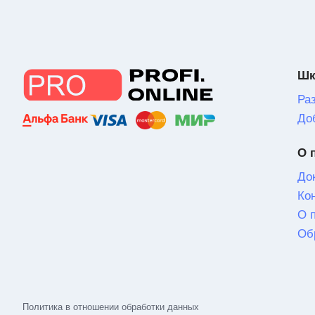
Шк
Ра
До
О 
До
Ко
О 
Об
Политика в отношении обработки данных