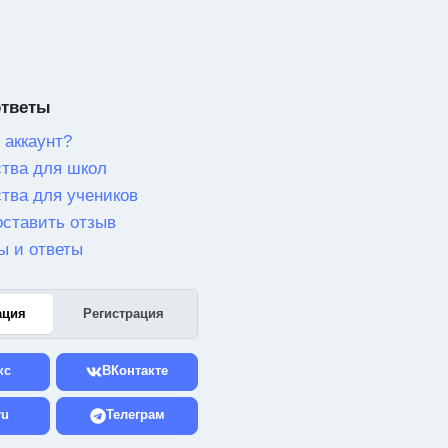
ответы
 аккаунт?
тва для школ
тва для учеников
оставить отзыв
ы и ответы
ация
Регистрация
кс
ВКонтакте
ru
Телеграм