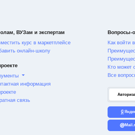
олам, ВУЗам и экспертам
Вопросы-
зместить курс в маркетплейсе
Как войти в
бавить онлайн-школу
Преимущес
Преимущес
проекте
Кто может 
Все вопрос
кументы
нтактная информация
проекте
Авториз
ратная связь
Янде
Mail.