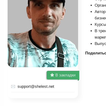
Орган
Автор
бизне
Курсы
В тре
марке
Выпус
Поделитьс
В закладки
support@shelest.net