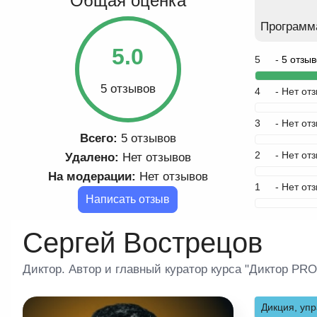
Общая оценка
Программ
5.0
5
-
5 отзыв
5 отзывов
4
- Нет от
3
- Нет от
Всего:
5 отзывов
2
- Нет от
Удалено:
Нет отзывов
На модерации:
Нет отзывов
1
- Нет от
Написать отзыв
Сергей Вострецов
Диктор. Автор и главный куратор курса "Диктор PRO
Дикция, упр