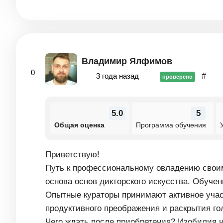
Владимир Ялфимов
0
3 года назад
#
проверено
5.0
5
Общая оценка
Программа обучения
Приветствую!
Путь к профессиональному овладению своим 
основа основ дикторского искусства. Обуче
Опытные кураторы принимают активное участ
продуктивного преображения и раскрытия го
Чего ждать после приобретения? Изобилия 