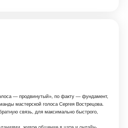
голоса — продвинутый», по факту — фундамент,
оманды мастерской голоса Сергея Вострецова.
братную связь, для максимально быстрого,
даниями, живое общение в чате и онлайн-