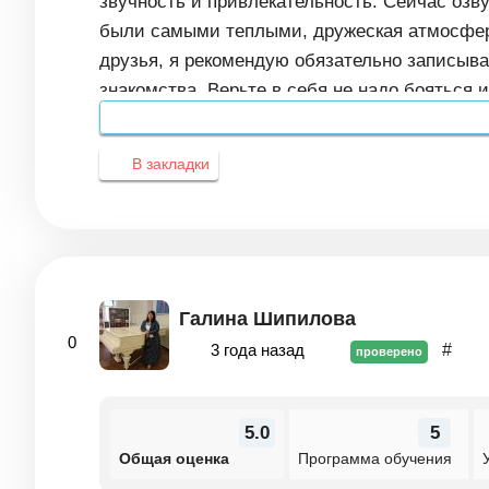
звучность и привлекательность. Сейчас озв
были самыми теплыми, дружеская атмосфера
друзья, я рекомендую обязательно записыва
знакомства. Верьте в себя не надо бояться 
В закладки
Галина Шипилова
0
3 года назад
#
проверено
5.0
5
Общая оценка
Программа обучения