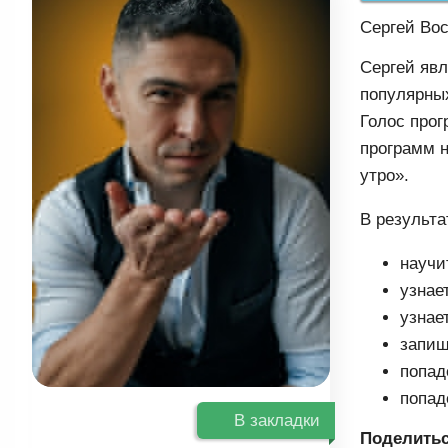
Сергей Вос
Сергей явл
популярных
Голос прог
программ н
утро».
В результа
научи
узнае
узнае
запиш
попад
попад
В закладки
Поделитьс