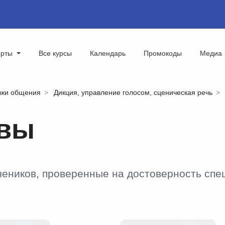
ерты
Все курсы
Календарь
Промокоды
Медиа
ыки общения
Дикция, управление голосом, сценическая речь
ывы
чеников, проверенные на достоверность сп