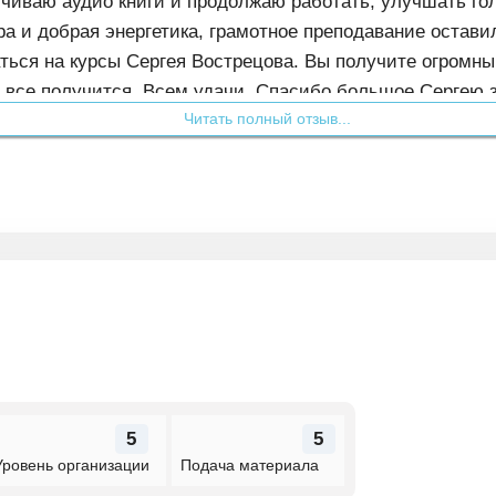
учиваю аудио книги и продолжаю работать, улучшать гол
 и добрая энергетика, грамотное преподавание остави
ться на курсы Сергея Вострецова. Вы получите огромны
и все получится. Всем удачи. Спасибо большое Сергею з
Читать полный отзыв...
5
5
Уровень организации
Подача материала