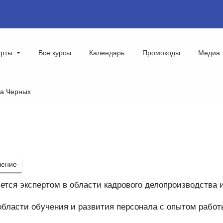
ерты
Все курсы
Календарь
Промокоды
Медиа
а Черных
чение
ется экспертом в области кадрового делопроизводства 
области обучения и развития персонала с опытом работы