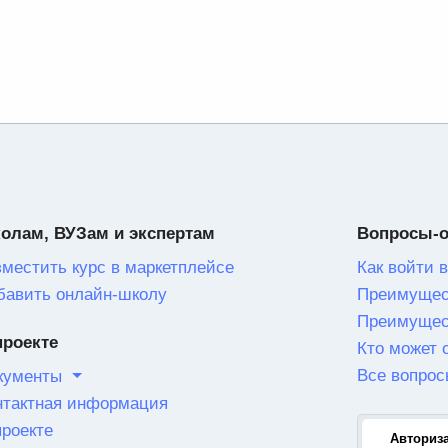
олам, ВУЗам и экспертам
Вопросы-
зместить курс в маркетплейсе
Как войти в
бавить онлайн-школу
Преимущес
Преимущес
проекте
Кто может 
Все вопрос
кументы
нтактная информация
проекте
Авториз