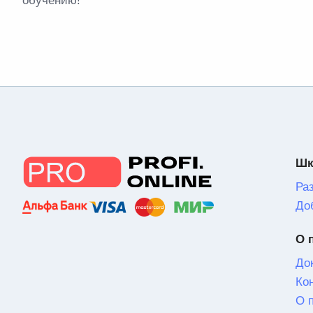
обучению!
Шк
Ра
До
О 
До
Ко
О 