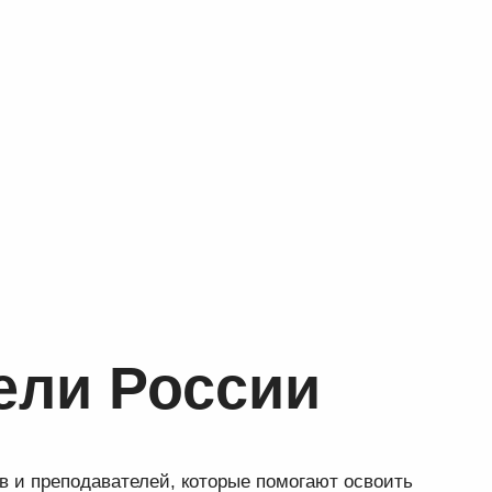
ели России
в и преподавателей, которые помогают освоить