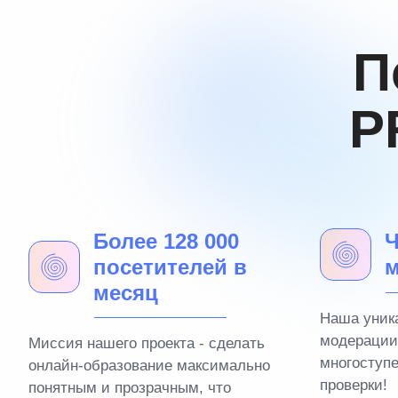
П
P
Более 128 000
Ч
посетителей в
м
месяц
Наша уник
модерации
Миссия нашего проекта - сделать
многоступ
онлайн-образование максимально
проверки!
понятным и прозрачным, что