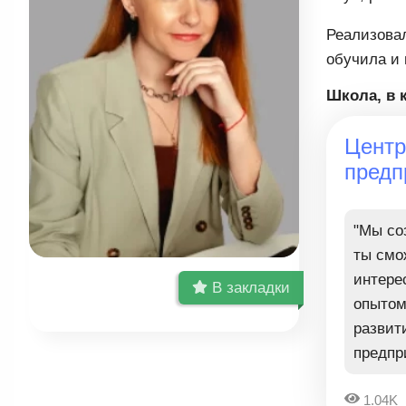
Реализовал
обучила и
Школа, в 
Центр
предп
"Мы со
ты смо
интере
В закладки
опытом
развит
предпр
1.04K