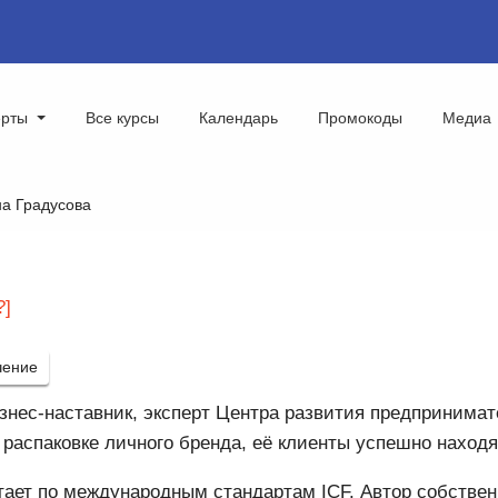
ерты
Все курсы
Календарь
Промокоды
Медиа
а Градусова
?]
чение
знес-наставник, эксперт Центра развития предпринимат
 распаковке личного бренда, её клиенты успешно наход
тает по международным стандартам ICF. Автор собствен