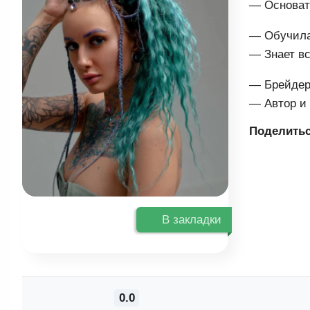
— Основате
— Обучила
— Знает вс
— Брейдер 
— Автор и 
Поделитьс
В закладки
0.0