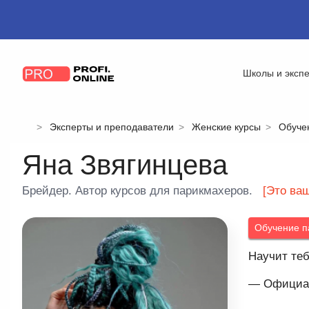
Школы и эксп
Эксперты и преподаватели
Женские курсы
Обуче
Яна Звягинцева
Брейдер. Автор курсов для парикмахеров.
[Это ва
Обучение п
Научит теб
— Официал