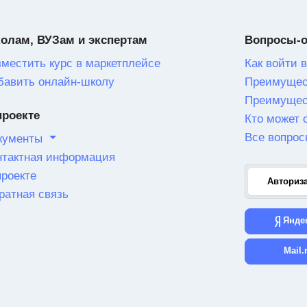
олам, ВУЗам и экспертам
Вопросы-
зместить курс в маркетплейсе
Как войти в
бавить онлайн-школу
Преимущес
Преимущес
проекте
Кто может 
Все вопрос
кументы
нтактная информация
проекте
Авториз
ратная связь
Янде
Mail.