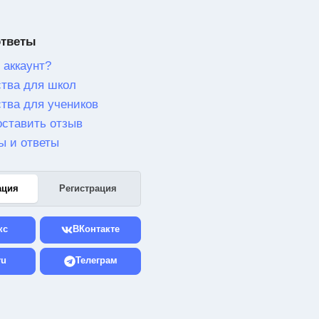
ответы
 аккаунт?
тва для школ
тва для учеников
оставить отзыв
ы и ответы
ация
Регистрация
кс
ВКонтакте
ru
Телеграм