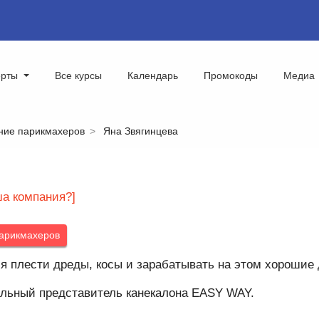
ерты
Все курсы
Календарь
Промокоды
Медиа
ние парикмахеров
Яна Звягинцева
ша компания?]
арикмахеров
я плести дреды, косы и зарабатывать на этом хорошие 
ьный представитель канекалона EASY WAY.