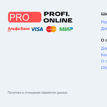
Шк
Ра
До
О 
До
Ко
О 
Об
Политика в отношении обработки данных